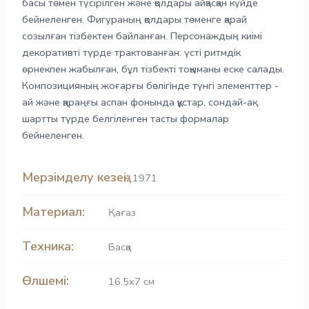
басы төмен түсірілген және қолдары айқасқан күйде
бейнеленген. Фигураның қолдары төменге қарай
созылған тізбектен байланған. Персонаждың киімі
декоративті түрде трактованған: үсті ритмдік
өрнекпен жабылған, бұл тізбекті тоқыманы еске салады.
Композицияның жоғарғы бөлігінде түнгі элементтер -
ай және қараңғы аспан фонында құстар, сондай-ақ
шартты түрде белгіленген тасты формалар
бейнеленген.
Мерзімделу кезеңі:
1971
Материал:
Қағаз
Техника:
Басқа
Өлшемі:
16,5х7 см