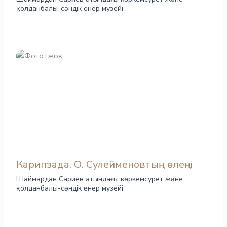
қолданбалы-сәндік өнер музейі
Карипзада. О. Сулейменовтың өлеңі
Шаймардан Сариев атындағы көркемсурет және
қолданбалы-сәндік өнер музейі