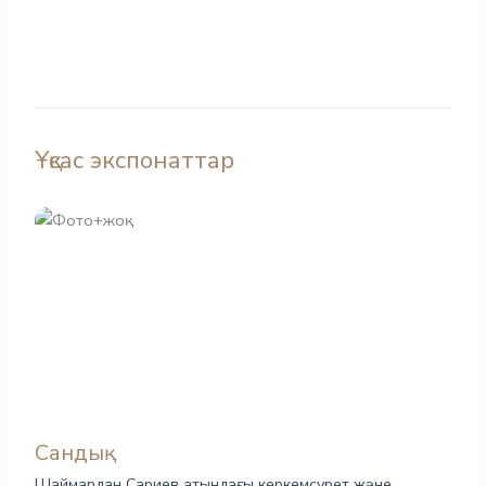
Ұқсас экспонаттар
Сандық
Шаймардан Сариев атындағы көркемсурет және