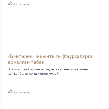
«Бәйтерек» жиынтығы (баурсақтарға
арналған табақ)
Шаймардан Сариев атындағы көркемсурет және
қолданбалы-сәндік өнер музейі