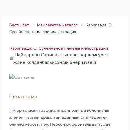
Skip
to
content
Басты бет
›
Мемлекеттік каталог
›
Карипзада. О.
Сулейменовтің өлеңіне иллюстрация
Карипзада. О. Сулейменовтің өлеңіне иллюстрация
Шаймардан Сариев атындағы көркемсурет
және қолданбалы-сәндік өнер музейі
Сипаттама
Тік орналасқан графикалық композияда колонналы
элементтермен қоршалған адамның стилизденген
бейнесі көрсетілген. Персонаж фронтальды түрде,