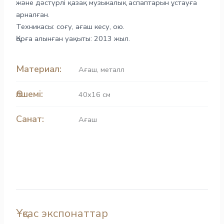
және дәстүрлі қазақ музыкалық аспаптарын ұстауға
арналған.
Техникасы: соғу, ағаш кесу, ою.
Қорға алынған уақыты: 2013 жыл.
Материал:
Ағаш
,
металл
Өлшемі:
40х16 см
Санат:
Ағаш
Ұқсас экспонаттар