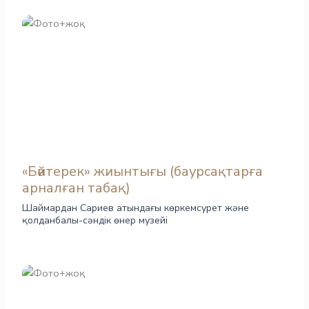
«Бәйтерек» жиынтығы (баурсақтарға
арналған табақ)
Шаймардан Сариев атындағы көркемсурет және
қолданбалы-сәндік өнер музейі