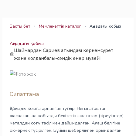
Skip
to
content
Басты бет
›
Мемлекеттік каталог
›
Аңыздағы қобыз
Аңыздағы қобыз
Шаймардан Сариев атындағы көркемсурет
және қолданбалы-сәндік өнер музейі
Сипаттама
Қобызды қоюға арналған тұғыр. Негізі ағаштан
жасалған, ал қобызды бекітетін жалғатар (тіреуіштер)
металдан соғу тәсілімен дайындалған. Ағаш бөлігіне
ою-өрнек түсірілген. Бұйым шеберлікпен орындалған