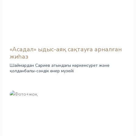
«Асадал» ыдыс-аяқ сақтауға арналған
жиһаз
Шаймардан Сариев атындағы көркемсурет және
қолданбалы-сәндік өнер музейі