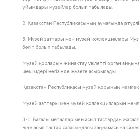
ұйымдары музейлер болып табылады.
2. Қазақстан Республикасының аумағында әртүрл
3. Музей заттары мен музей коллекциялары Муз
бөлігі болып табылады.
Музей қорларын жинақтау уәкілетті орган айқын
шешімдері негізінде жүзеге асырылады.
Қазақстан Республикасы музей қорының мемлеке
Музей заттары мен музей коллекцияларын мемл
3-1. Бағалы металдар мен асыл тастардан жаса
және асыл тастар саласындағы заңнамасына сәйкес