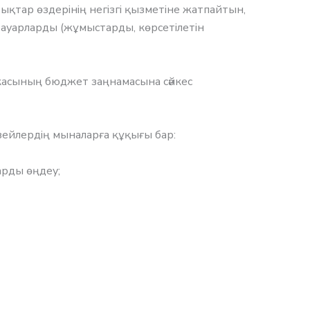
тар өздерінің негізгі қызметіне жатпайтын,
тауарларды (жұмыстарды, көрсетілетін
икасының бюджет заңнамасына сәйкес
ейлердің мыналарға құқығы бар:
арды өңдеу;