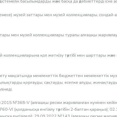
істемелік басылымдарды және басқа да әдебиеттерді іске а
емесе) музей заттары мен музей коллекциялары, сондай-а
ттары мен музей коллекциялары туралы алғашқы жарияла
 коллекцияларына қол жеткізу тәртібі мен шарттары және
 ету мақсатында мемлекеттік бюджеттен мемлекеттік му
дылықтарды қорғауды, сақтауды, есепке алуды, жинақтауды
інеді.
.10.2015 №368-V (алғашқы ресми жарияланған күнінен кейін
7 №60-VI (қолданысқа енгізілу тәртібін 2-баптан қараңыз);
анысқа енгізіледі); 29.09.2022 №143 (алғашқы ресми жария