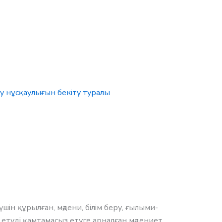
у нұсқаулығын бекіту туралы
шін құрылған, мәдени, білім беру, ғылыми-
етуді қамтамасыз етуге арналған мәдениет