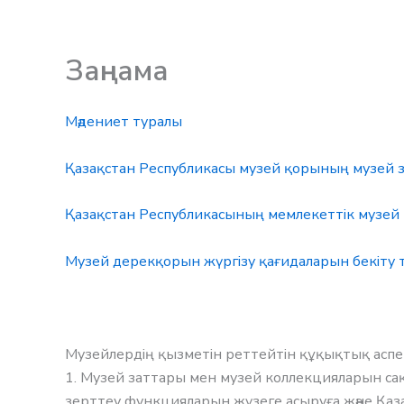
Skip
Заңнама
Заңнама
to
content
Заңнама
Мәдениет туралы
Қазақстан Республикасы музей қорының музей за
Қазақстан Республикасының мемлекеттік музей 
Музей дерекқорын жүргізу қағидаларын бекіту 
Музейлердің қызметін реттейтін құқықтық аспе
1. Музей заттары мен музей коллекцияларын сақта
зерттеу функцияларын жүзеге асыруға және Қаз