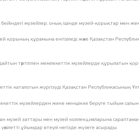
і бейіндегі музейлер, оның ішінде музей-қорықтар мен же
ей қорының құрамына енгізіледі және Қазақстан Респуб
дайтын тәртіппен мемлекеттік музейлерде құрылатын қор-
ттік каталогын жүргізуді Қазақстан Республикасының Ұл
екеттік музейлерден жеке меншікке беруге тыйым салын
лған музей заттары мен музей коллекцияларына сараптам
 уәкілетті ұйымдар өтеулі негізде жүзеге асырады.