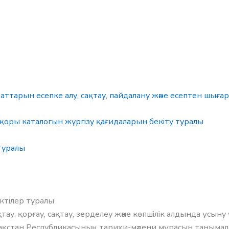
ттарын есепке алу, сақтау, пайдалану және есептен шығар
қоры каталогын жүргізу қағидаларын бекіту туралы
туралы
ктілер туралы
у, қорғау, сақтау, зерделеу және көпшілік алдында ұсыну ү
ақстан Республикасының тарихи-мәдени мұрасын танымал 