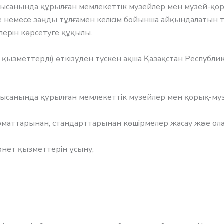
санында құрылған мемлекеттік музейлер мен музей-қорық
е немесе заңды тұлғамен келісім бойынша айқындалатын 
лерін көрсетуге құқылы.
 қызметтерді) өткізуден түскен ақша Қазақстан Республ
ысанында құрылған мемлекеттік музейлер мен қорық-муз
маттарынан, стандарттарынан көшірмелер жасау және ол
рнет қызметтерін ұсыну;