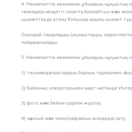
4. Мемлекеттік мекеменің ұйымдық-құқықтық ны
төлемдері міндетті сипатта болмайтын және жек
қызметтерді) өткізу бойынша ақылы қызмет түр
Осындай тауарларды (жұмыстарды, көрсетілетін
пайдаланылады.
5. Мемлекеттік мекеменің ұйымдық-құқықтық н
1) тасымалдағыштардың барлық түрлерінен, фор
2) байланыс операторымен шарт негізінде Инте
3) фото және бейнетүсірілім жүргізу;
4) кәдесый және полиграфиялық өнімдерді сату;