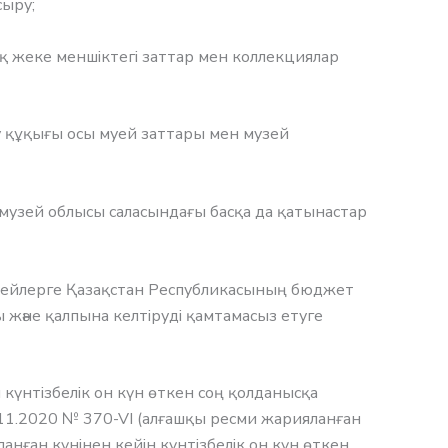
сыру;
қ жеке меншіктегі заттар мен коллекциялар
у құқығы осы муей заттары мен музей
 музей облысы саласындағы басқа да қатынастар
зейлерге Қазақстан Республикасының бюджет
 және қалпына келтіруді қамтамасыз етуге
 күнтізбелік он күн өткен соң қолданысқа
 02.11.2020 № 370-VI (алғашқы ресми жарияланған
ланған күнінен кейін күнтізбелік он күн өткен