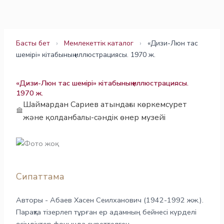
Skip
to
content
Басты бет
›
Мемлекеттік каталог
›
«Дизи-Люн тас
шемірі» кітабының иллюстрациясы. 1970 ж.
«Дизи-Люн тас шемірі» кітабының иллюстрациясы.
1970 ж.
Шаймардан Сариев атындағы көркемсурет
және қолданбалы-сәндік өнер музейі
Сипаттама
Авторы - Абаев Хасен Сеилханович (1942-1992 жж.).
Парақта тізерлеп тұрған ер адамның бейнесі күрделі
өсімдіктер фонында суреттелген.