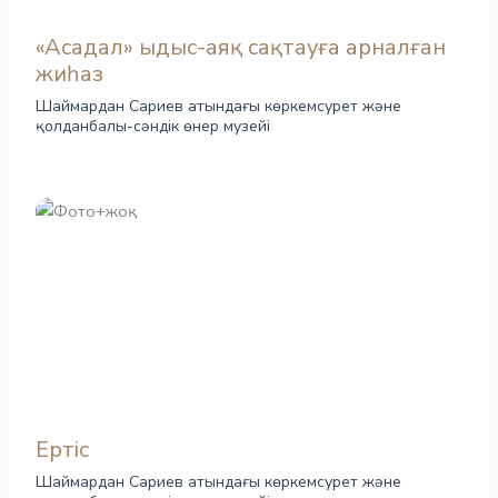
«Асадал» ыдыс-аяқ сақтауға арналған
жиһаз
Шаймардан Сариев атындағы көркемсурет және
қолданбалы-сәндік өнер музейі
Ертіс
Шаймардан Сариев атындағы көркемсурет және