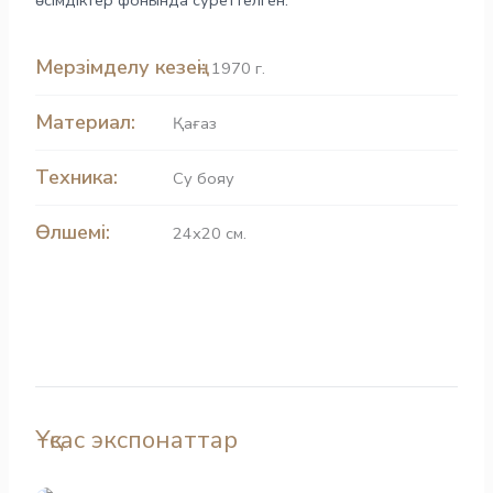
Мерзімделу кезеңі:
1970 г.
Материал:
Қағаз
Техника:
Су бояу
Өлшемі:
24х20 см.
Ұқсас экспонаттар