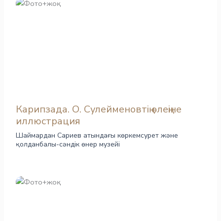
Карипзада. О. Сулейменовтің өлеңіне
иллюстрация
Шаймардан Сариев атындағы көркемсурет және
қолданбалы-сәндік өнер музейі