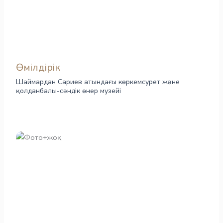
Өмілдірік
Шаймардан Сариев атындағы көркемсурет және
қолданбалы-сәндік өнер музейі