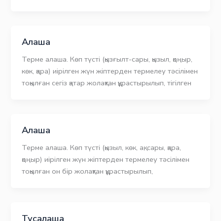
Алаша
Терме алаша. Көп түсті (қызғылт-сары, қызыл, қоңыр,
көк, қара) иірілген жүн жіптерден термелеу тәсілімен
тоқылған сегіз қатар жолақтан құрастырылып, тігілген
Алаша
Терме алаша. Көп түсті (қызыл, көк, ақ, сары, қара,
қоңыр) иірілген жүн жіптерден термелеу тәсілімен
тоқылған он бір жолақтан құрастырылып,
Тұсалаша