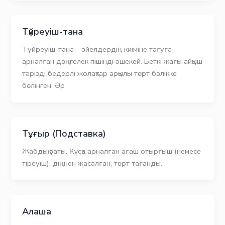
Түйреуіш-тана
Түйреуіш-тана – әйелдердің киіміне тағуға
арналған дөңгелек пішінді әшекей. Беткі жағы айқыш
тәрізді бедерлі жолақтар арқылы төрт бөлікке
бөлінген. Әр
Тұғыр (Подставка)
Жабдық заты. Құсқа арналған ағаш отырғыш (немесе
тіреуіш), діңнен жасалған, төрт тағанды.
Алаша