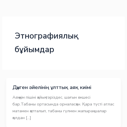
Skip
to
content
Этнографиялық
бұйымдар
Дүнген әйелінің ұлттық аяқ киімі
Аяқ қиім пішіні қайық тәріздес, шағын өкшесі
бар.Табаны ортасында орналасқан. Қара түсті атлас
матамен қапталып, табаны гүлмен жапырақ шалар
қолдан […]