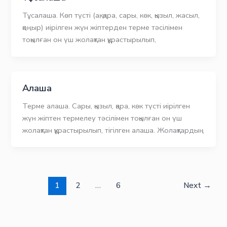
Тұсалаша. Көп түсті (ақ, қара, сары, көк, қызыл, жасыл,
қоңыр) иірілген жүн жіптерден терме тәсілімен
тоқылған он үш жолақтан құрастырылып,
Алаша
Терме алаша. Сары, қызыл, қара, көк түсті иірілген
жүн жіптен термелеу тәсілімен тоқылған он үш
жолақтан құрастырылып, тігілген алаша. Жолақтардың
1
2
…
6
Next
→