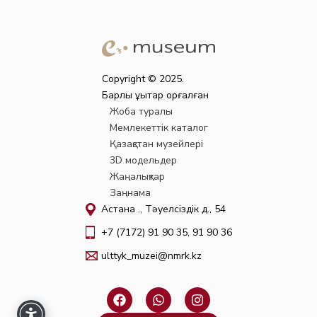
Copyright © 2025.
Барлық құқықтар қорғалған
Жоба туралы
Мемлекеттік каталог
Қазақстан музейлері
3D модельдер
Жаңалықтар
Заңнама
Астана қ., Тәуелсіздік д., 54
+7 (7172) 91 90 35, 91 90 36
ulttyk_muzei@nmrk.kz
F
W
I
a
h
n