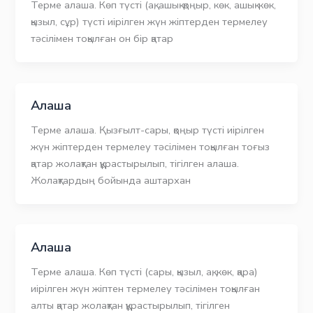
Терме алаша. Көп түсті (ақ, ашық-қоңыр, көк, ашық-көк,
қызыл, сұр) түсті иірілген жүн жіптерден термелеу
тәсілімен тоқылған он бір қатар
Алаша
Терме алаша. Қызғылт-сары, қоңыр түсті иірілген
жүн жіптерден термелеу тәсілімен тоқылған тоғыз
қатар жолақтан құрастырылып, тігілген алаша.
Жолақтардың бойында аштархан
Алаша
Терме алаша. Көп түсті (сары, қызыл, ақ, көк, қара)
иірілген жүн жіптен термелеу тәсілімен тоқылған
алты қатар жолақтан құрастырылып, тігілген