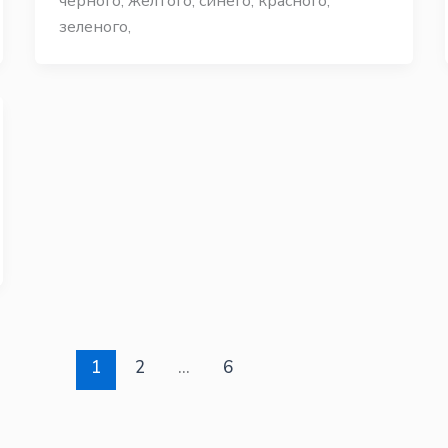
черного, желтого, синего, красного,
зеленого,
1
2
…
6