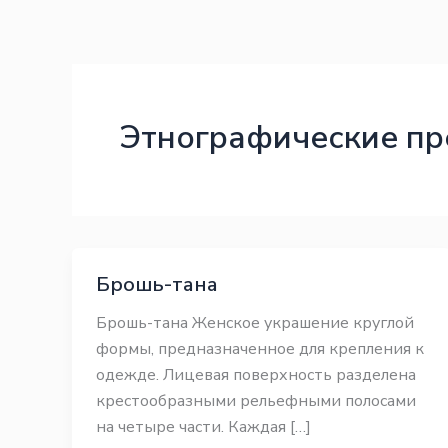
Перейти
Законодательство
Законодательство
к
содержимому
Этнографические п
Брошь-тана
Брошь-тана Женское украшение круглой
формы, предназначенное для крепления к
одежде. Лицевая поверхность разделена
крестообразными рельефными полосами
на четыре части. Каждая […]