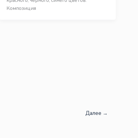
красного, черного, синего цветов.
Композиция
Далее
→