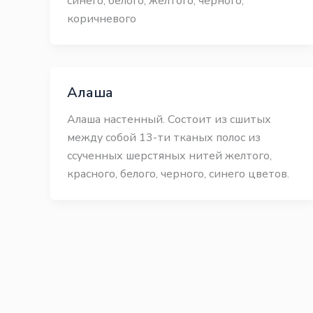
синего, белого, желтого, черного,
коричневого
Алаша
Алаша настенный. Состоит из сшитых
между собой 13-ти тканых полос из
ссученных шерстяных нитей желтого,
красного, белого, черного, синего цветов.