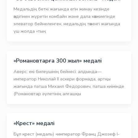
Медальдің беткі жағында егін жинау кезінде
өздігінен жүретін комбайн және дала көкжиегінде
элеватор бейнеленген, медальдің төменгі жағында
үш жолда «тың
«Романовтарға 300 жыл» медалі
Аверс: екі билеушінің бейнесі: алдында—
император Николай II әскери формада, артқы
жағында патша Михаил Федорович, патша киімінде
(Романовтар әулетінің алғашқы
«Крест» медалі
Бұл крест (медаль) «император Франц Джозеф I-