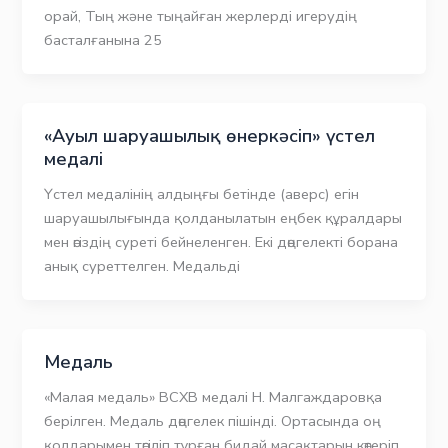
орай, Тың және тыңайған жерлерді игерудің
басталғанына 25
«Ауыл шаруашылық өнеркәсіп» үстел
медалі
Үстел медалінің алдыңғы бетінде (аверс) егін
шаруашылығында қолданылатын еңбек құралдары
мен өгіздің суреті бейнеленген. Екі дөңгелекті борана
анық суреттелген. Медальді
Медаль
«Малая медаль» ВСХВ медалі Н. Малгаждаровқа
берілген. Медаль дөңгелек пішінді. Ортасында оң
қолдарымен төгіліп тұрған бидай масақтарын көтеріп