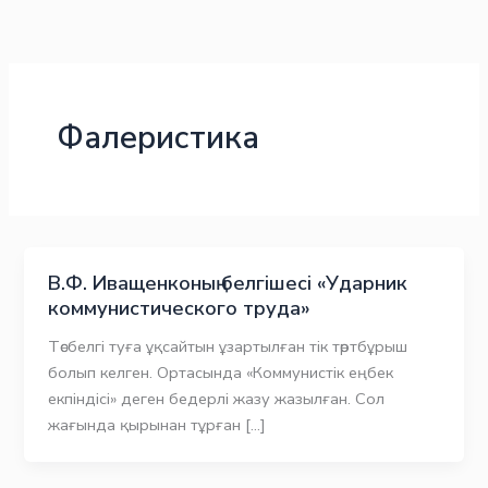
Skip
to
content
Фалеристика
В.Ф. Иващенконың белгішесі «Ударник
коммунистического труда»
Төсбелгі туға ұқсайтын ұзартылған тік төртбұрыш
болып келген. Ортасында «Коммунистік еңбек
екпіндісі» деген бедерлі жазу жазылған. Сол
жағында қырынан тұрған […]