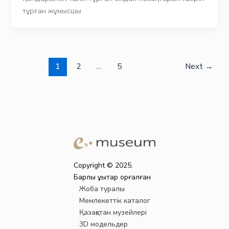
тұрған жұмысшы
1
2
…
5
Next
→
Copyright © 2025.
Барлық құқықтар қорғалған
Жоба туралы
Мемлекеттік каталог
Қазақстан музейлері
3D модельдер