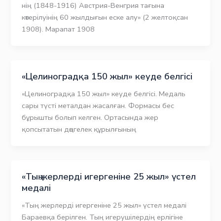
нің (1848-1916) Австрия-Венгрия тағына
көтерілуінің 60 жылдығын еске алу» (2 желтоқсан
1908). Марапат 1908
«Целиноградқа 150 жыл» кеуде белгісі
«Целиноградқа 150 жыл» кеуде белгісі. Медаль
сары түсті металдан жасалған. Формасы бес
бұрышты болып келген. Ортасында жер
қопсытатын дөңгелек құрылғының
«Тың жерлерді игергеніне 25 жыл» үстел
медалі
«Тың жерлерді игергеніне 25 жыл» үстел медалі
Бараевқа берілген. Тың игерушілердің ерлігіне