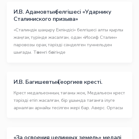
И.В. Адамовтың белгішесі «Ударнику
Сталиниского призыва»
«Сталиндік шақыру Екпіндісі» белгішесі алты қырлы
жаңғақ түрінде жасалған, одан «Иосиф Сталин»
паровозы орақ тәрізді сәнделген туннельден
шығады. Төменгі бөлігінде
И.В. Багишевтың Георгиев кресті.
Крест медальеонның тағаны жоқ. Медальеон крест
тәрізді етіп жасалған, бір ұшында тағанға ілуге
арналған арнайы тесілген жері бар. Аверс. Ортасы
«За освоения целинных земель» медалі