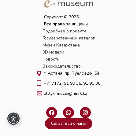
Copyright © 2025.
Все права защищены
Подробнее о проекте
Государственный каталог
Музеи Казахстана
3D модели
Новости
Законодательство
г. Астана, пр. Тәуелсіздік, 54
+7 (7172) 91 90 35, 91 90 36
ulttyk_muzei@nmrk.kz
F
W
I
a
h
n
c
a
s
Связаться с нами
e
t
t
b
s
a