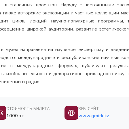
 выставочных проектов. Наряду с постоянными эксп
а также авторские экспозиции и частные коллекции мас
одит циклы лекций, научно-популярные программы, т
свещение широкой аудитории, развитие эстетическог
ть музея направлена на изучение, экспертизу и введе
оводятся международные и республиканские научные ко
тие в международных форумах, публикуют результ
ы изобразительного и декоративно-прикладного искусс
евидении и радио.
СТОИМОСТЬ БИЛЕТА
ВЕБ-САЙТ
1000 тг
www.gmirk.kz