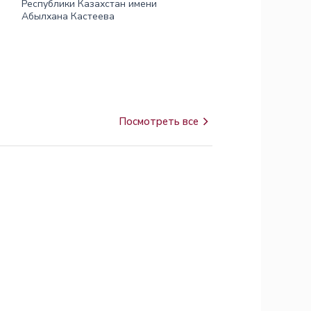
Республики Казахстан имени
Национальный музей иск
Абылхана Кастеева
Республики Казахстан и
Абылхана Кастеева
Посмотреть все