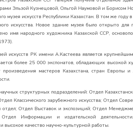
стров Казахской ССР галерея получила отдельное здан
рами Эльзой Кузнецовой, Ольгой Наумовой и Борисом Н
ого музея искусств Республики Казахстан. В том же году 
ого искусства. Новое здание музея было открыто для 
ено имя народного художника Казахской ССР, основопо
1973).
ей искусств РК имени А.Кастеева является крупнейшим 
вается более 25 000 экспонатов, обладающих высокой 
т произведения мастеров Казахстана, стран Европы и
ости.
аучных структурных подразделений: Отдел Казахстанско
тдел Классического зарубежного искусства; Отдел Совр
 отдел; Отдел Выставок и экспозиций; Отдел Менеджме
; Отдел Информации и издательской деятельности
и высокое качество научно-культурной работы.