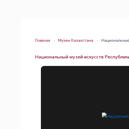
Перейти
Законодательство
Законодательство
к
содержимому
Главная
›
Музеи Казахстана
›
Национальный
Национальный музей искусств Республик