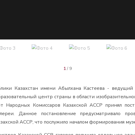
2
/ 9
лики Казахстан имени Абылхана Кастеева - ведущий н
разовательный центр страны в области изобразительного
вет Народных Комиссаров Казахской АССР принял пост
алереи. Данное постановление предусматривало пр
азахской АССР, что послужило началом формирования муз