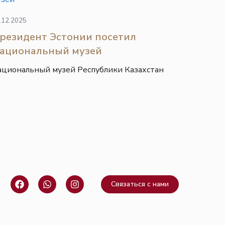
.12.2025
резидент Эстонии посетил
ациональный музей
ациональный музей Республики Казахстан
F
W
I
Связаться с нами
a
h
n
c
a
s
e
t
t
b
s
a
o
a
g