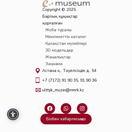
Copyright © 2025.
Барлық құқықтар
қорғалған
Жоба туралы
Мемлекеттік каталог
Қазақстан музейлері
3D модельдер
Жаңалықтар
Заңнама
Астана қ., Тәуелсіздік д., 54
+7 (7172) 91 90 35, 91 90 36
ulttyk_muzei@nmrk.kz
F
W
I
a
h
n
c
a
s
Бізбен хабарласыңыз
e
t
t
b
s
a