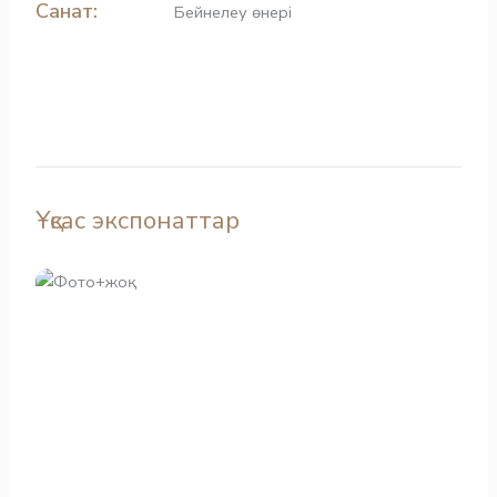
Санат:
Бейнелеу өнері
Ұқсас экспонаттар