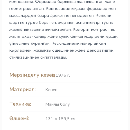
композиция. Формалар барынша жалпыланған және
геометрияланған. Композиция ықшам, формалар мен
массалардың өзара әрекетіне негізделген. Кеңістік
шартты түрде берілген, жер мен аспанның ірі түстік
жазықтықтарына жинақталған. Колорит контрастты,
жылы охра-қоңыр және суық көк-көгілдір реңктердің
үйлесіміне құрылған. Кескіндемелік мәнер айқын
қырлармен, жазықтық шешіммен және декоративтік
стилизациямен сипатталады.
Мерзімделу кезеңі:
1976 г.
Материал:
Кенеп
Техника:
Майлы бояу
Өлшемі:
131 × 159,5 см