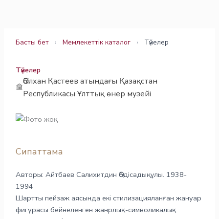
Skip
to
content
Басты бет
›
Мемлекеттік каталог
›
Түйелер
Түйелер
Әбілхан Қастеев атындағы Қазақстан
Республикасы Ұлттық өнер музейі
Сипаттама
Авторы: Айтбаев Салихитдин Әбдісадықұлы. 1938-
1994
Шартты пейзаж аясында екі стилизацияланған жануар
фигурасы бейнеленген жанрлық-символикалық