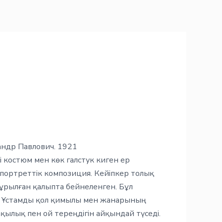
ндр Павлович. 1921
і костюм мен көк галстук киген ер
 портреттік композиция. Кейіпкер толық
бұрылған қалыпта бейнеленген. Бұл
ді. Ұстамды қол қимылы мен жанарының
қылық пен ой тереңдігін айқындай түседі.