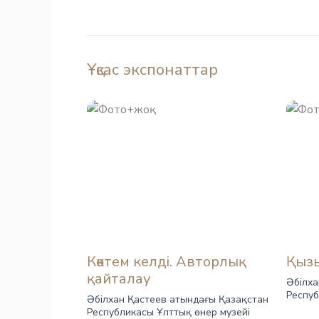
Ұқсас экспонаттар
Көктем келді. Авторлық
Қыз
қайталау
Әбілха
Респуб
Әбілхан Қастеев атындағы Қазақстан
Республикасы Ұлттық өнер музейі