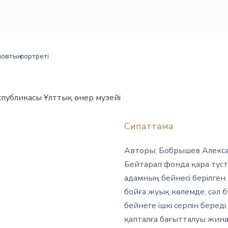
овтың портреті
спубликасы Ұлттық өнер музейі
Сипаттама
Авторы: Бобрышев Алекса
Бейтарап фонда қара түст
адамның бейнесі берілген
бойға жуық көлемде, сәл 
бейнеге ішкі серпін бере
қапталға бағытталуы жина