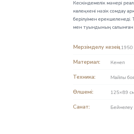
Кескіндемелік мәнері реа
көлеңкені нәзік сомдау ар
берілуімен ерекшеленеді. 
мен туындының салынған 
Мерзімделу кезеңі:
1950 
Материал:
Кенеп
Техника:
Майлы бо
Өлшемі:
125×89 с
Санат:
Бейнелеу 