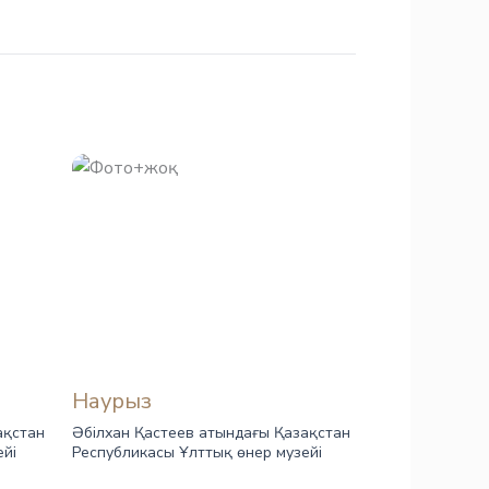
Наурыз
ақстан
Әбілхан Қастеев атындағы Қазақстан
ейі
Республикасы Ұлттық өнер музейі