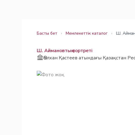
Skip
Заңнама
Заңнама
to
content
Басты бет
›
Мемлекеттік каталог
›
Ш. Айман
Ш. Аймановтың портреті
Әбілхан Қастеев атындағы Қазақстан Ре