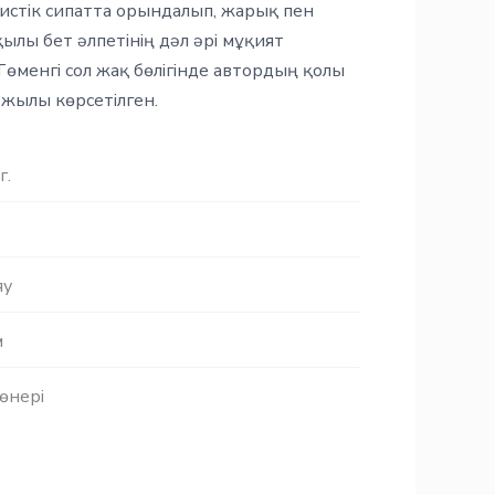
листік сипатта орындалып, жарық пен
қылы бет әлпетінің дәл әрі мұқият
Төменгі сол жақ бөлігінде автордың қолы
жылы көрсетілген.
г.
яу
м
өнері