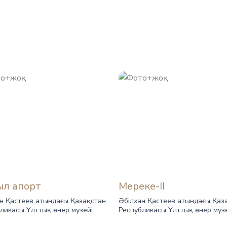
ыл апорт
Мереке-II
н Қастеев атындағы Қазақстан
Әбілхан Қастеев атындағы Қаз
ликасы Ұлттық өнер музейі
Республикасы Ұлттық өнер муз