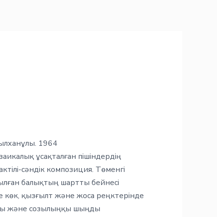
ылханұлы. 1964
аикалық ұсақталған пішіндердің
актілі-сәндік композиция. Төменгі
атылған балықтың шартты бейнесі
е көк, қызғылт және жоса реңктерінде
ты және созылыңқы шыңды