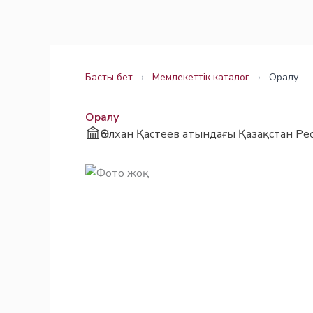
Skip
Заңнама
Заңнама
to
content
Басты бет
›
Мемлекеттік каталог
›
Оралу
Оралу
Әбілхан Қастеев атындағы Қазақстан Ре