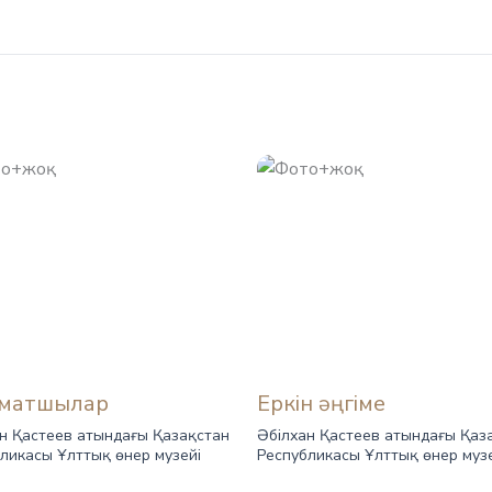
матшылар
Еркін әңгіме
н Қастеев атындағы Қазақстан
Әбілхан Қастеев атындағы Қаз
ликасы Ұлттық өнер музейі
Республикасы Ұлттық өнер муз