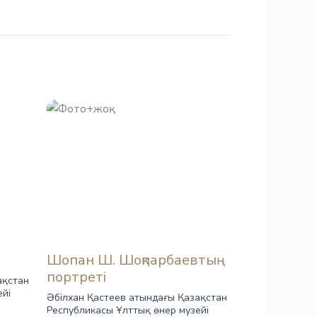
Шопан Ш. Шоқпарбаевтың
портреті
ақстан
ейі
Әбілхан Қастеев атындағы Қазақстан
Республикасы Ұлттық өнер музейі