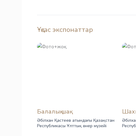
Ұқсас экспонаттар
Балалық шақ
Шах
Әбілхан Қастеев атындағы Қазақстан
Әбілха
Республикасы Ұлттық өнер музейі
Респуб