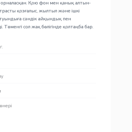
р орналасқан. Қою фон мен қанық алтын-
расты қозғалыс, жылтыл және ішкі
 туындыға сәндік айқындық пен
. Төменгі сол жақ бөлігінде қолтаңба бар.
г.
яу
м
өнері