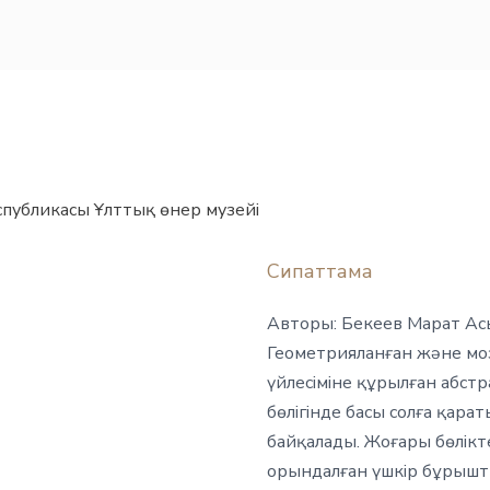
спубликасы Ұлттық өнер музейі
Сипаттама
Авторы: Бекеев Марат Ас
Геометрияланған және моз
үйлесіміне құрылған абстр
бөлігінде басы солға қар
байқалады. Жоғары бөлікт
орындалған үшкір бұрыш