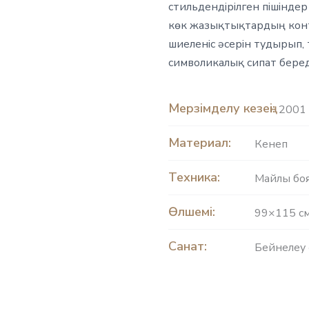
стильдендірілген пішінде
көк жазықтықтардың конт
шиеленіс әсерін тудырып,
символикалық сипат береді
Мерзімделу кезеңі:
2001 
Материал:
Кенеп
Техника:
Майлы бо
Өлшемі:
99×115 с
Санат:
Бейнелеу 