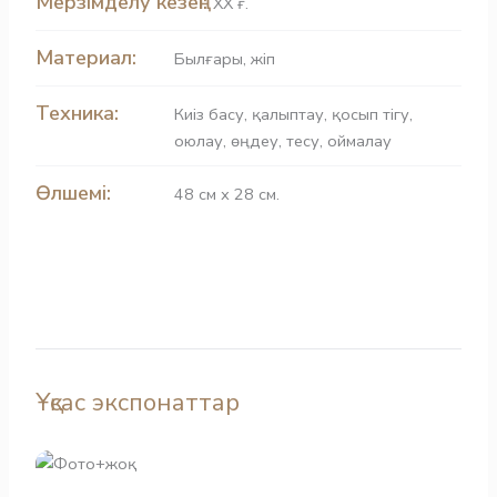
Мерзімделу кезеңі:
ХХ ғ.
Материал:
Былғары
,
жіп
Техника:
Киіз басу
,
қалыптау
,
қосып тігу
,
оюлау
,
өңдеу
,
тесу, оймалау
Өлшемі:
48 см х 28 см.
Ұқсас экспонаттар