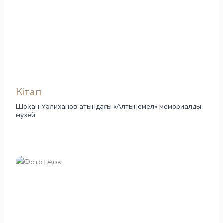
Кітап
Шоқан Уәлиханов атындағы «Алтынемел» мемориалды
музей