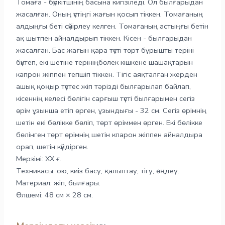
Томаға - бүркітшінің басына кигізіледі. Ол былғарыдан
жасалған. Оның үстіңгі жағын қосып тіккен. Томағаның
алдыңғы беті сүйірлеу келген. Томағаның астыңғы бетін
ақ шытпен айналдырып тіккен. Кісен - былғарыдан
жасалған. Бас жағын қара түсті төрт бұрышты теріні
бүктеп, екі шетіне терініңбөлек кішкене шашақтарын
капрон жіппен тепшіп тіккен. Тігіс аяқталған жерден
ашық қоңыр түстес жіп тәрізді былғарылап байлап,
кісеннің келесі бөлігін сарғыш түсті былғарымен сегіз
өрім ұзынша етіп өрген, ұзындығы - 32 см. Сегіз өрімнің
шетін екі бөлікке бөліп, төрт өріммен өрген. Екі бөлікке
бөлінген төрт өрімнің шетін кпарон жіппен айналдыра
орап, шетін күйдірген.
Мерзімі: ХХ ғ.
Техникасы: ою, киіз басу, қалыптау, тігу, өңдеу.
Материал: жіп, былғары.
Өлшемі: 48 см × 28 см.