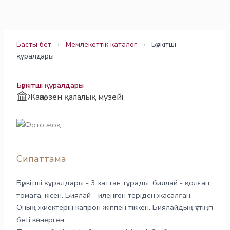
Skip
to
content
Басты бет
›
Мемлекеттік каталог
›
Бүркітші
құралдары
Бүркітші құралдары
Жаңаөзен қалалық музейі
Сипаттама
Бүркітші құралдары - 3 заттан тұрады: биялай - қолғап,
томаға, кісен. Биялай - иленген теріден жасалған.
Оның жиектерін капрон жіппен тіккен. Биялайдың үстіңгі
беті көнерген.