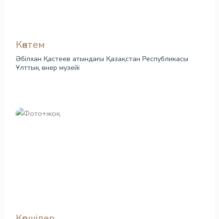
Көктем
Әбілхан Қастеев атындағы Қазақстан Республикасы
Ұлттық өнер музейі
Көршілер