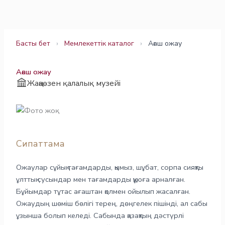
Skip
to
content
Басты бет
›
Мемлекеттік каталог
›
Ағаш ожау
Ағаш ожау
Жаңаөзен қалалық музейі
Сипаттама
Ожаулар сұйық тағамдарды, қымыз, шұбат, сорпа сияқты
ұлттық сусындар мен тағамдарды құюға арналған.
Бұйымдар тұтас ағаштан қолмен ойылып жасалған.
Ожаудың шөміш бөлігі терең, дөңгелек пішінді, ал сабы
ұзынша болып келеді. Сабында қазақтың дәстүрлі