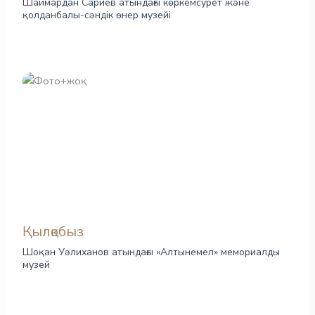
Шаймардан Сариев атындағы көркемсурет және
қолданбалы-сәндік өнер музейі
Қылқобыз
Шоқан Уәлиханов атындағы «Алтынемел» мемориалды
музей