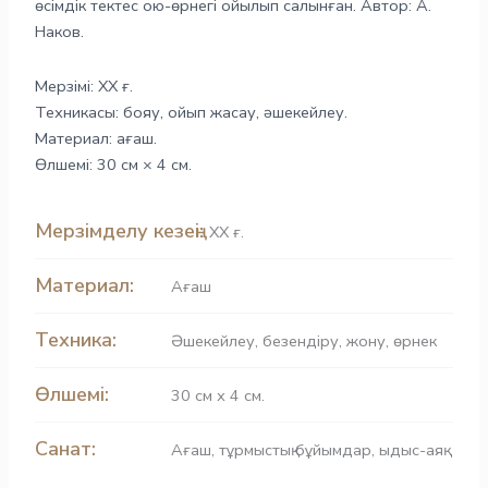
өсімдік тектес ою-өрнегі ойылып салынған. Автор: А.
Наков.
Мерзімі: ХХ ғ.
Техникасы: бояу, ойып жасау, әшекейлеу.
Материал: ағаш.
Өлшемі: 30 см × 4 см.
Мерзімделу кезеңі:
ХХ ғ.
Материал:
Ағаш
Техника:
Әшекейлеу
,
безендіру
,
жону
,
өрнек
Өлшемі:
30 см х 4 см.
Санат:
Ағаш
,
тұрмыстық бұйымдар
,
ыдыс-аяқ