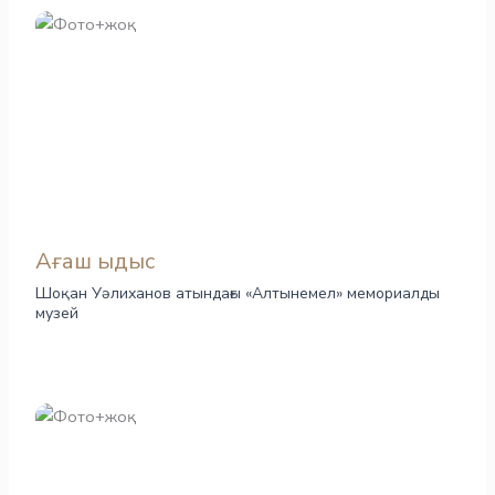
Ағаш ыдыс
Шоқан Уәлиханов атындағы «Алтынемел» мемориалды
музей