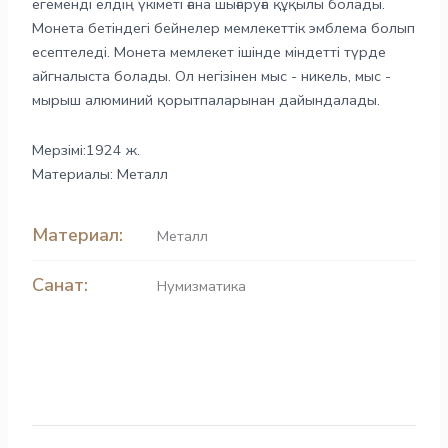
егеменді елдің үкіметі ғана шығаруға құқылы болады.
Монета бетіндегі бейнелер мемлекеттік эмблема болып
есептеледі. Монета мемлекет ішінде міндетті түрде
айгналыста болады. Ол негізінен мыс - никель, мыс -
мырыш алюминий қорытпаларынан дайындалады.
Мерзімі:1924 ж.
Материалы: Металл
Материал:
Металл
Санат:
Нумизматика