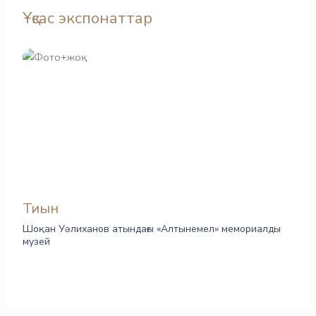
Ұқсас экспонаттар
Тиын
Шоқан Уәлиханов атындағы «Алтынемел» мемориалды
музей