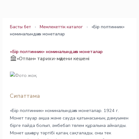
Skip
to
content
Басты бет
›
Мемлекеттік каталог
›
«Бір полтинник»
номиналындағы монеталар
«Бір полтинник» номиналындағы монеталар
«Отпан» тарихи-мәдени кешені
Сипаттама
«Бір полтинник» номиналындағы монеталар. 1924 г.
Монет тауар ақша және сауда қатынасының дамуымен
бірге пайда болып, әмбебап төлем құралына айналды.
Монет шығару тәртібі қатаң сақталады, оны тек