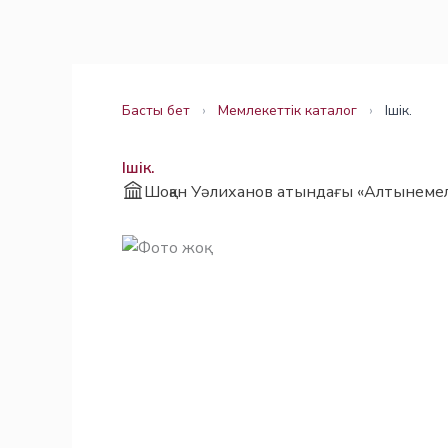
Skip
Заңнама
Заңнама
to
content
Басты бет
›
Мемлекеттік каталог
›
Ішік.
Ішік.
Шоқан Уәлиханов атындағы «Алтынеме