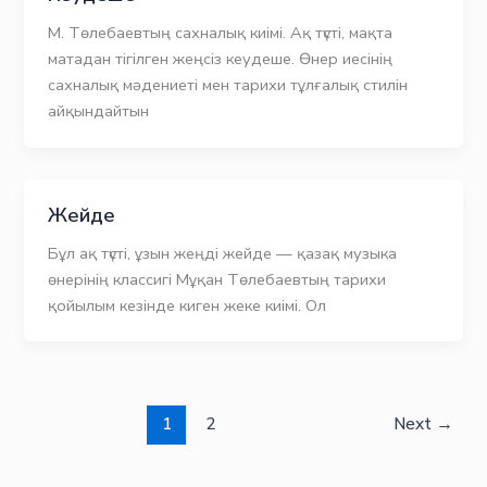
М. Төлебаевтың сахналық киімі. Ақ түсті, мақта
матадан тігілген жеңсіз кеудеше. Өнер иесінің
сахналық мәдениеті мен тарихи тұлғалық стилін
айқындайтын
Жейде
Бұл ақ түсті, ұзын жеңді жейде — қазақ музыка
өнерінің классигі Мұқан Төлебаевтың тарихи
қойылым кезінде киген жеке киімі. Ол
1
2
Next
→