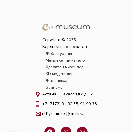
Copyright © 2025.
Барлық құқықтар қорғалған
Жоба туралы
Мемлекеттік каталог
Қазақстан музейлері
3D модельдер
Жаңалықтар
Заңнама
Астана қ., Тәуелсіздік д., 54
+7 (7172) 91 90 35, 91 90 36
ulttyk_muzei@nmrk.kz
F
W
I