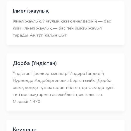
Ілмелі жаулық
Ілмелі жаулық. Жаулық қазақ әйелдерінің — бас
киімі. Ілмелі жаулық — бас пен иықты жауып
тұрады. Ақ түсті қалың шыт
Дорба (Үндістан)
Үндістан Премьер-министрі Индира Гандидің
Нұрмолда Алдабергеновке берген сыйы. Дорба
ашық қоңыр түсті матадан тігілген, ортасында түрлі-
түсті моншақтармен әшекейленіп,кестеленген.
Мерзімі: 1970
Кеудеше