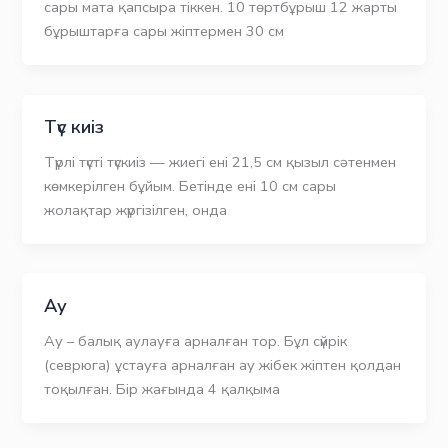
сары мата қапсыра тіккен. 10 төртбұрыш 12 жарты
бұрыштарға сары жіптермен 30 см
Түс киіз
Түрлі түсті түскиіз — жиегі ені 21,5 см қызыл сәтенмен
көмкерілген бұйым. Бетінде ені 10 см сары
жолақтар жүргізілген, онда
Ау
Ау – балық аулауға арналған тор. Бұл сүйрік
(севрюга) ұстауға арналған ау жібек жіптен қолдан
тоқылған. Бір жағында 4 қалқыма