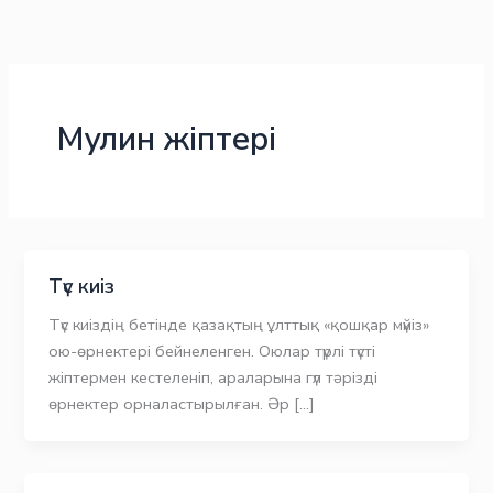
Skip
to
content
Мулин жіптері
Түс киіз
Түс киіздің бетінде қазақтың ұлттық «қошқар мүйіз»
ою-өрнектері бейнеленген. Оюлар түрлі түсті
жіптермен кестеленіп, араларына гүл тәрізді
өрнектер орналастырылған. Әр […]