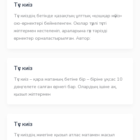
Түс киіз
Түс киіздің бетінде қазақтың ұлттық «қошқар мүйіз»
ою-өрнектері бейнеленген. Оюлар түрлі түсті
жіптермен кестеленіп, араларына гүл тәрізді
өрнектер орналастырылған. Автор:
Түс киіз
Түс киіз – қара матаның бетіне бір – біріне ұқсас 10
дөңгелете салған өрнегі бар. Олардың ішіне ақ,
қызыл жіптермен
Түс киіз
Түс киіздің жиегіне қызыл атлас матамен жасыл