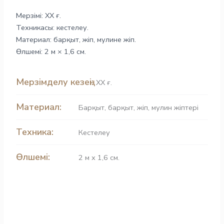
Мерзімі: ХХ ғ.
Техникасы: кестелеу.
Материал: барқыт, жіп, мулине жіп.
Өлшемі: 2 м × 1,6 см.
Мерзімделу кезеңі:
ХХ ғ.
Материал:
Барқыт
,
барқыт
,
жіп
,
мулин жіптері
Техника:
Кестелеу
Өлшемі:
2 м х 1,6 см.