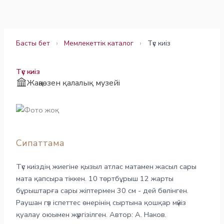
Skip
to
content
Басты бет
›
Мемлекеттік каталог
›
Түс киіз
Түс киіз
Жаңаөзен қалалық музейі
Сипаттама
Түс киіздің жиегіне қызыл атлас матамен жасыл сары
мата қапсыра тіккен. 10 төртбұрыш 12 жарты
бұрыштарға сары жіптермен 30 см - дей бөлінген.
Раушан гүл іспеттес өнерінің сыртына қошқар мүйіз
қуалау оюымен жүргізілген. Автор: А. Наков.