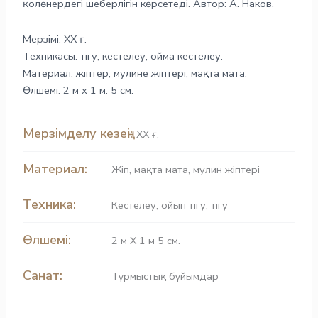
қолөнердегі шеберлігін көрсетеді. Автор: А. Наков.
Мерзімі: ХХ ғ.
Техникасы: тігу, кестелеу, ойма кестелеу.
Материал: жіптер, мулине жіптері, мақта мата.
Өлшемі: 2 м х 1 м. 5 см.
Мерзімделу кезеңі:
ХХ ғ.
Материал:
Жіп
,
мақта мата
,
мулин жіптері
Техника:
Кестелеу
,
ойып тігу
,
тігу
Өлшемі:
2 м Х 1 м 5 см.
Санат:
Тұрмыстық бұйымдар