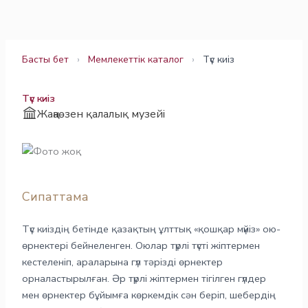
Skip
to
content
Басты бет
›
Мемлекеттік каталог
›
Түс киіз
Түс киіз
Жаңаөзен қалалық музейі
Сипаттама
Түс киіздің бетінде қазақтың ұлттық «қошқар мүйіз» ою-
өрнектері бейнеленген. Оюлар түрлі түсті жіптермен
кестеленіп, араларына гүл тәрізді өрнектер
орналастырылған. Әр түрлі жіптермен тігілген гүлдер
мен өрнектер бұйымға көркемдік сән беріп, шебердің