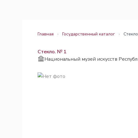
Перейти
Законодательство
Законодательство
к
содержимому
Главная
›
Государственный каталог
›
Стекло
Стекло. № 1
Национальный музей искусств Республ