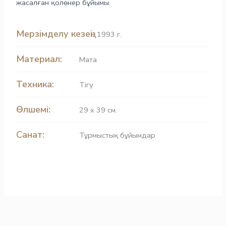
жасалған қолөнер бұйымы.
Мерзімделу кезеңі:
1993 г.
Материал:
Мата
Техника:
Тігу
Өлшемі:
29 x 39 см.
Санат:
Тұрмыстық бұйымдар