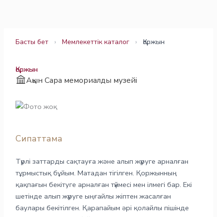
Skip
to
content
Басты бет
›
Мемлекеттік каталог
›
Қоржын
Қоржын
Ақын Сара мемориалды музейі
Сипаттама
Түрлі заттарды сақтауға және алып жүруге арналған
тұрмыстық бұйым. Матадан тігілген. Қоржынның
қақпағын бекітуге арналған түймесі мен ілмегі бар. Екі
шетінде алып жүруге ыңғайлы жіптен жасалған
баулары бекітілген. Қарапайым әрі қолайлы пішінде