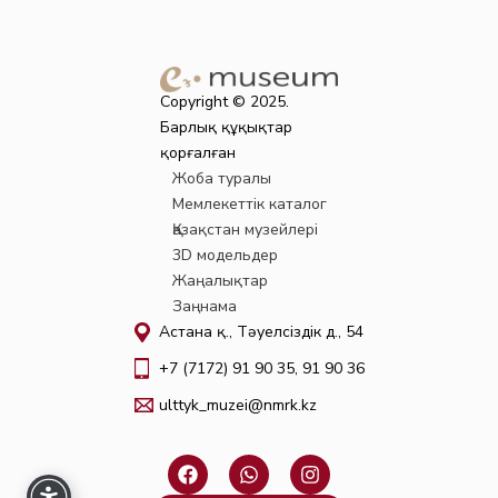
Copyright © 2025.
Барлық құқықтар
қорғалған
Жоба туралы
Мемлекеттік каталог
Қазақстан музейлері
3D модельдер
Жаңалықтар
Заңнама
Астана қ., Тәуелсіздік д., 54
+7 (7172) 91 90 35, 91 90 36
ulttyk_muzei@nmrk.kz
F
W
I
a
h
n