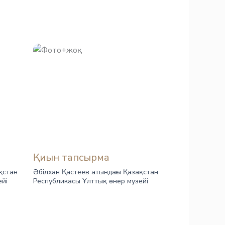
Қиын тапсырма
қстан
Әбілхан Қастеев атындағы Қазақстан
ейі
Республикасы Ұлттық өнер музейі