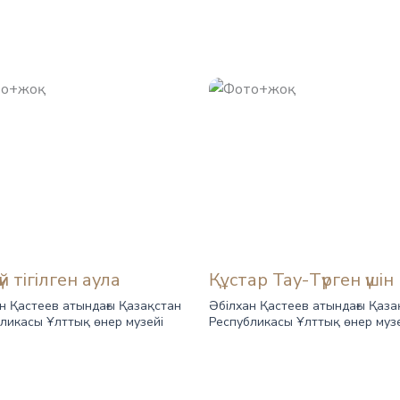
үй тігілген аула
Құстар Тау-Түрген үшін
н Қастеев атындағы Қазақстан
Әбілхан Қастеев атындағы Қаза
ликасы Ұлттық өнер музейі
Республикасы Ұлттық өнер муз