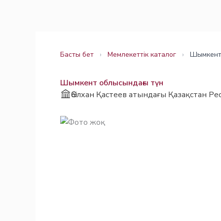
Skip
Заңнама
Заңнама
to
content
Басты бет
›
Мемлекеттік каталог
›
Шымкент 
Шымкент облысындағы түн
Әбілхан Қастеев атындағы Қазақстан Ре