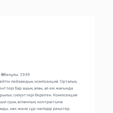
Әтібекұлы. 1949
нелейтін пейзаждық композиция. Орталық
нттері бар ашық алаң, ал екі жағында
ұрылыс силуэттері берілген. Композиция
қшыл суық аспанның контрастына
амды, көк және сұр-көгілдір реңктер