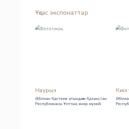
Ұқсас экспонаттар
Наурыз
Киіз 
Әбілхан Қастеев атындағы Қазақстан
Әбілха
Республикасы Ұлттық өнер музейі
Респуб