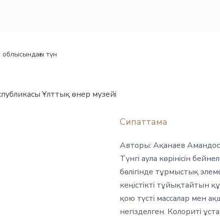
облысындағы түн
спубликасы Ұлттық өнер музейі
Сипаттама
Авторы: Ақанаев Амандос 
Түнгі аула көрінісін бей
бөлігінде тұрмыстық элеме
кеңістікті тұйықтайтын қ
қою түсті массалар мен а
негізделген. Колориті ұст