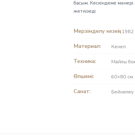
басым. Кескіндеме мәнер
жеткізеді.
Мерзімделу кезеңі:
1982 
Материал:
Кенеп
Техника:
Майлы бо
Өлшемі:
60×80 см.
Санат:
Бейнелеу 