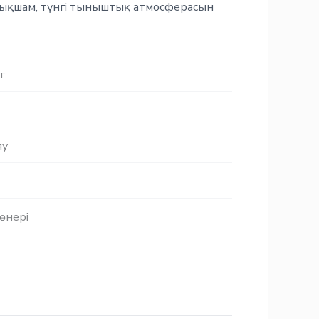
і ықшам, түнгі тыныштық атмосферасын
г.
яу
өнері