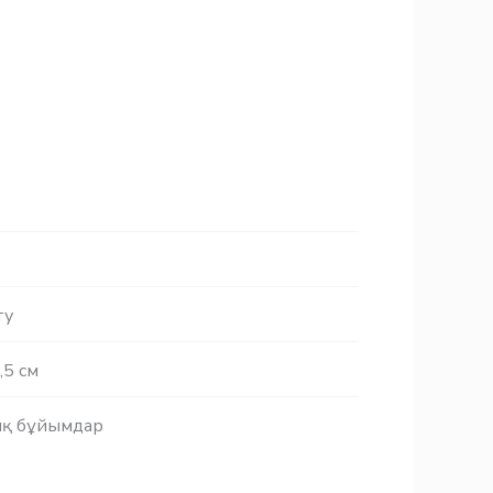
ту
,5 см
қ бұйымдар