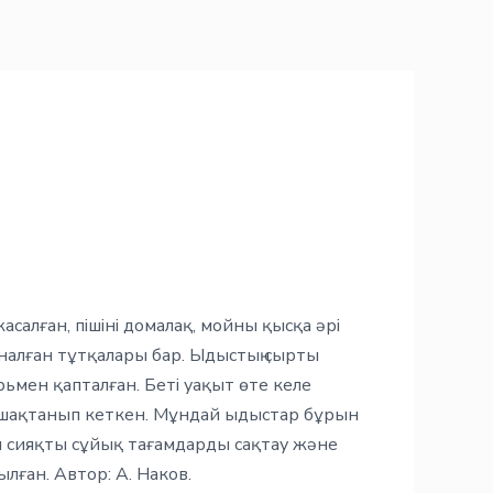
жасалған, пішіні домалақ, мойны қысқа әрі
арналған тұтқалары бар. Ыдыстың сырты
ьмен қапталған. Беті уақыт өте келе
ршақтанып кеткен. Мұндай ыдыстар бұрын
н сияқты сұйық тағамдарды сақтау және
лған. Автор: А. Наков.