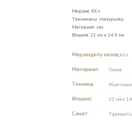
Мерзімі: ХХ ғ.
Техникасы: глазурьлеу.
Материал: саз.
Өлшемі: 21 см х 14,5 см.
Мерзімделу кезеңі:
ХХ ғ.
Материал:
Глина
Техника:
Жылтыра
Өлшемі:
21 см х 14
Санат:
Тұрмысты