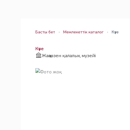
Skip
Заңнама
Заңнама
to
content
Басты бет
›
Мемлекеттік каталог
›
Күзе
Күзе
Жаңаөзен қалалық музейі