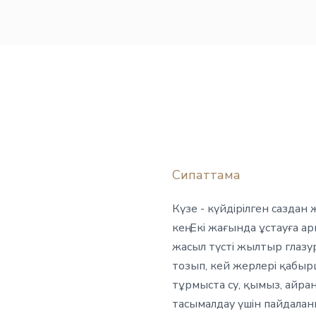
Сипаттама
Күзе - күйдірілген саздан 
кең. Екі жағында ұстауға 
жасыл түсті жылтыр глазур
тозып, кей жерлері қабы
тұрмыста су, қымыз, айра
тасымалдау үшін пайдаланы