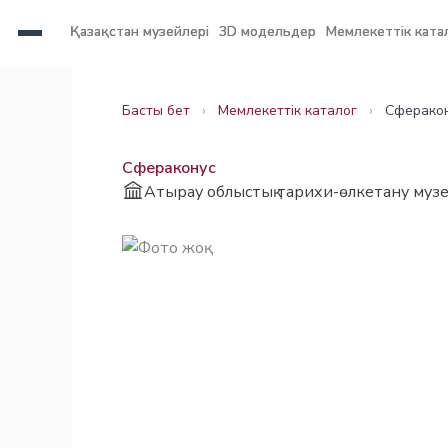
Skip
Қазақстан музейлері
Қазақстан музейлері
3D модельдер
3D модельдер
Мемлекеттік ката
Мемлекеттік ката
to
content
Заңнама
Заңнама
Басты бет
›
Мемлекеттік каталог
›
Сферако
Сфераконус
Атырау облыстық тарихи-өлкетану музе