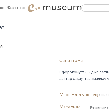
Search
Search
лог
лог
Жаңалықтар
Жаңалықтар
нус
йі
Сипаттама
Сфероконусты ыдыс ретінд
заттар сақтау, тасымалдау 
Мерзімделу кезеңі:
XIII-X
Материал:
Керамика