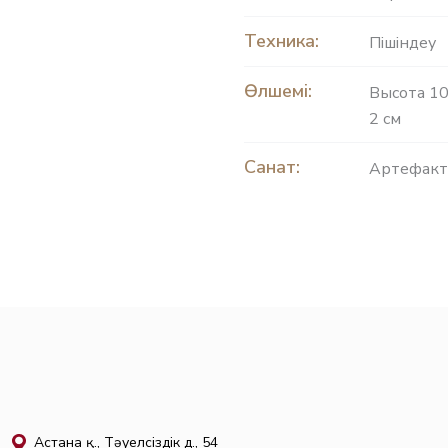
Техника:
Пішіндеу
Өлшемі:
Высота 10
2 см
Санат:
Артефакт
Астана қ., Тәуелсіздік д., 54