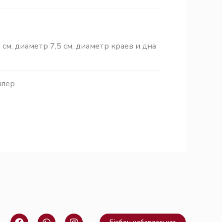
 см, диаметр 7,5 см, диаметр краев и дна
ілер
F
W
I