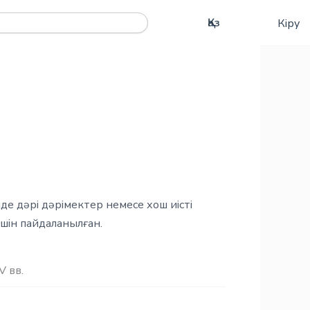
Рус
Қаз
Кіру
Eng
е дәрі дәрімектер немесе хош иісті
үшін пайдаланылған.
ІV вв.