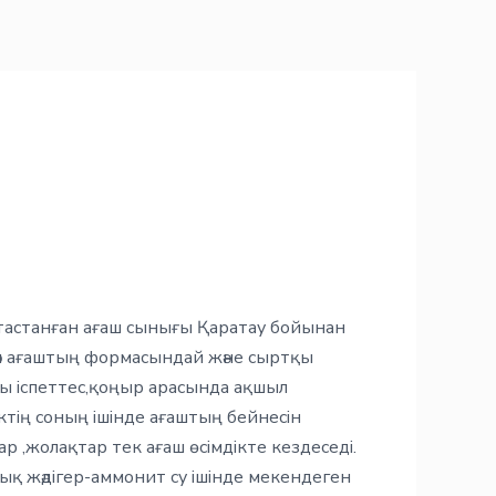
тастанған ағаш сынығы Қаратау бойынан
дәл ағаштың формасындай және сыртқы
уы іспеттес,қоңыр арасында ақшыл
ктің соның ішінде ағаштың бейнесін
р ,жолақтар тек ағаш өсімдікте кездеседі.
қ жәдігер-аммонит су ішінде мекендеген