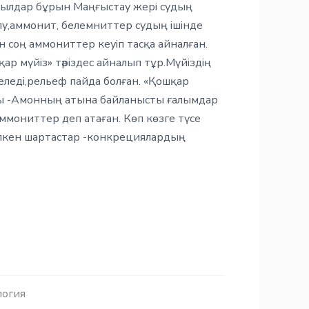
ылдар бұрын Маңғыстау жері судың
лу,аммонит, белемниттер судың ішінде
н соң аммониттер кеуіп тасқа айналған.
ар мүйіз» тәріздес айналып тұр.Мүйіздің
еледі,рельеф пайда болған. «Қошқар
айы -Амонның атына байланысты ғалымдар
ммониттер деп атаған. Көп көзге түсе
 үлкен шартастар -конкрециялардың
логия