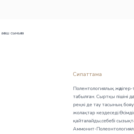
 ағаш сынығы
Сипаттама
Полентологиялық жәдігер-
табылған. Сыртқы пішіні 
реңкі де тау тасының боя
жолақтар кездеседі.Өсімді
қайталайды,себебі сызықта
Аммонит-Полеонтологиялы