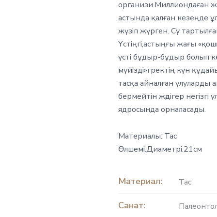
организи.Миллиондаған ж
астында қалған кезеңде ұ
жүзіп жүрген. Су тартылға
Үстіңгі,астыңғы жағы «қошқ
үсті бұдыр-бұдыр болып к
мүйізді»гректің күн құд
тасқа айналған үлуларды а
бермейтін жәдігер негізгі
ядросында орналасады.
Материалы: Тас
Өлшемі:Диаметрі:21см
Материал:
Тас
Санат:
Палеонто