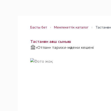
Skip
Заңнама
Заңнама
to
content
Басты бет
›
Мемлекеттік каталог
›
Тастанған
Тастанған ағаш сынығы
«Отпан» тарихи-мәдени кешені