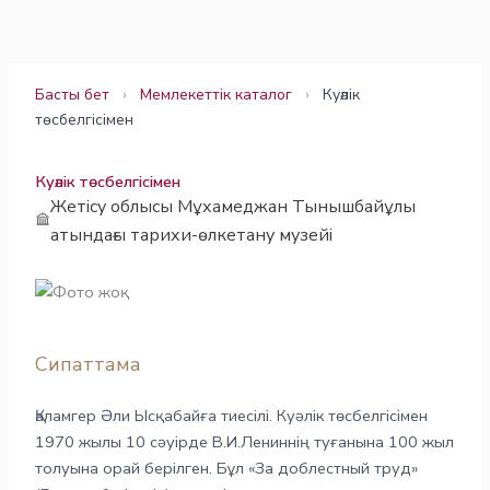
Skip
to
content
Басты бет
›
Мемлекеттік каталог
›
Куәлік
төсбелгісімен
Куәлік төсбелгісімен
Жетісу облысы Мұхамеджан Тынышбайұлы
атындағы тарихи-өлкетану музейі
Сипаттама
Қаламгер Әли Ысқабайға тиесілі. Куәлік төсбелгісімен
1970 жылы 10 сәуірде В.И.Лениннің туғанына 100 жыл
толуына орай берілген. Бұл «За доблестный труд»