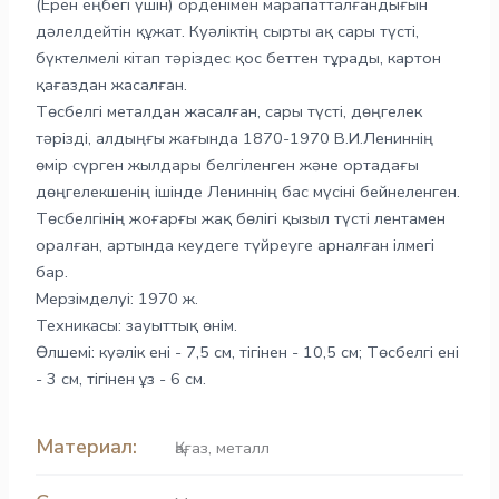
(Ерен еңбегі үшін) орденімен марапатталғандығын
дәлелдейтін құжат. Куәліктің сырты ақ сары түсті,
бүктелмелі кітап тәріздес қос беттен тұрады, картон
қағаздан жасалған.
Төсбелгі металдан жасалған, сары түсті, дөңгелек
тәрізді, алдыңғы жағында 1870-1970 В.И.Лениннің
өмір сүрген жылдары белгіленген және ортадағы
дөңгелекшенің ішінде Лениннің бас мүсіні бейнеленген.
Төсбелгінің жоғарғы жақ бөлігі қызыл түсті лентамен
оралған, артында кеудеге түйреуге арналған ілмегі
бар.
Мерзімделуі: 1970 ж.
Техникасы: зауыттық өнім.
Өлшемі: куәлік ені - 7,5 см, тігінен - 10,5 см; Төсбелгі ені
- 3 см, тігінен ұз - 6 см.
Материал:
Қағаз
,
металл