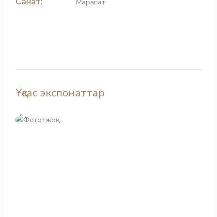
Санат:
Марапат
Ұқсас экспонаттар