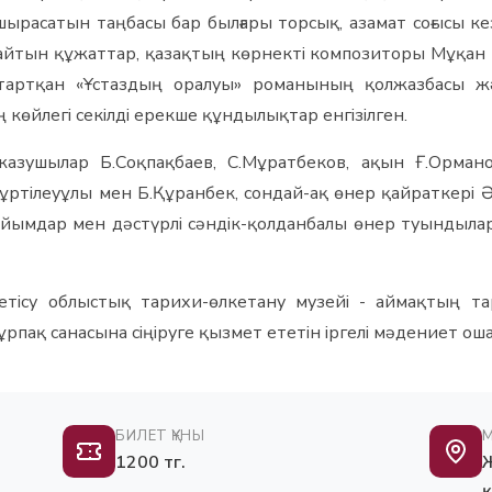
шырасатын таңбасы бар былғары торсық, азамат соғысы ке
тайтын құжаттар, қазақтың көрнекті композиторы Мұқан 
тартқан «Ұстаздың оралуы» романының қолжазбасы жә
көйлегі секілді ерекше құндылықтар енгізілген.
азушылар Б.Соқпақбаев, С.Мұратбеков, ақын Ғ.Орман
ртілеуұлы мен Б.Құранбек, сондай-ақ өнер қайраткері 
 бұйымдар мен дәстүрлі сәндік-қолданбалы өнер туынды
ісу облыстық тарихи-өлкетану музейі - аймақтың тар
рпақ санасына сіңіруге қызмет ететін іргелі мәдениет оша
БИЛЕТ ҚҰНЫ
1200 тг.
Ж
қ