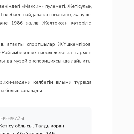
зеңіндегі «Максим» пулеметі, Жетісулық
Төлебаев пайдаланған пианино, жазушы
не 1986 жылғы Желтоқсан көтерілісі
ов, атақты спортшылар Ж.Үшкемпіров,
Ә.Райымбековке тиесілі жеке заттармен
лары да музей экспозициясында лайықты
ихи-мәдени келбетін ғылыми тұрғыда
ғы болып саналады.
МЕКЕНЖАЙЫ
етісу облысы, Талдықорған
аласы, Абай көшесі 245