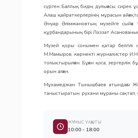
сүрген Балпық бидің дулығасы, сирек ұ
Алаш қайраткерлерінің мұрасын айғақ
Әнуар Әлімжановтың музейге сыйға 
құрбандарының бірі Ләззат Асанованың 
Музей қоры сонымен қатар белгілі ж
М.Мамыров, көрнекті журналистер И.Нұ
толықтырылған. Бұған қоса, зергерлік
орын алған.
Мұхамеджан Тынышбаев атындағы Жет
таныстыратын, рухани мұраны сақтап, ұ
ЖҰМЫС УАҚЫТЫ
10:00 - 18:00