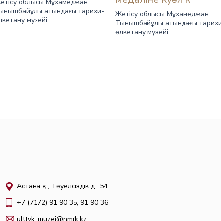
етісу облысы Мұхамеджан
ынышбайұлы атындағы тарихи-
Жетісу облысы Мұхамеджан
лкетану музейі
Тынышбайұлы атындағы тарих
өлкетану музейі
Астана қ., Тәуелсіздік д., 54
+7 (7172) 91 90 35, 91 90 36
ulttyk_muzei@nmrk.kz