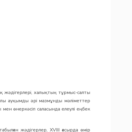
қ жәдігерлері, халықтың тұрмыс-салты
уралы ауқымды әрі мазмұнды мәліметтер
 мен өнеркәсіп саласында елеулі еңбек
ылған жәдігерлер, XVIII ғасырда өмір