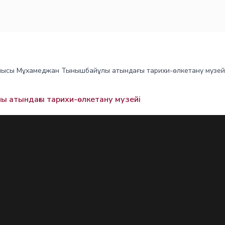
лысы Мұхамеджан Тынышбайұлы атындағы тарихи-өлкетану музей
 атындағы тарихи-өлкетану музейі