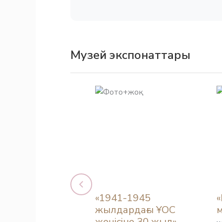
Музей экспонаттары
«1941-1945
«
жылдардағы ҰОС
м
жеңісіне 30 жыл»