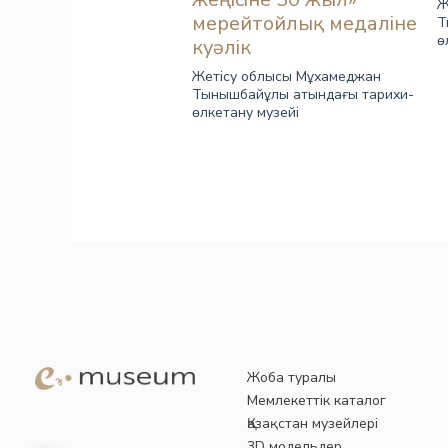
Ж
мерейтойлық медаліне
Т
ө
куәлік
Жетісу облысы Мұхамеджан
Тынышбайұлы атындағы тарихи-
өлкетану музейі
Жоба туралы
Мемлекеттік каталог
Қазақстан музейлері
3D модельдер