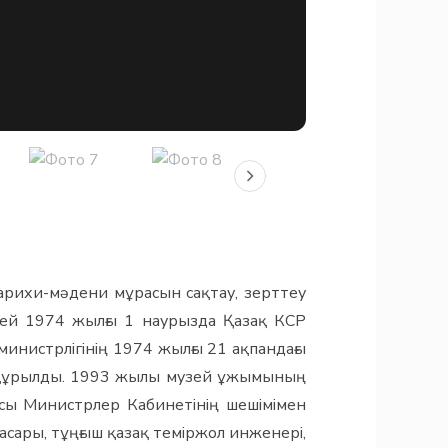
арихи-мәдени мұрасын сақтау, зерттеу
зей 1974 жылғы 1 наурызда Қазақ КСР
инистрлігінің 1974 жылғы 21 ақпандағы
е құрылды. 1993 жылы музей ұжымының
асы Министрлер Кабинетінің шешімімен
басары, тұңғыш қазақ теміржол инженері,