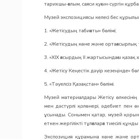
тарихшы-ғалым, саяси қуғын-сүргін құр
Музей экспозициясы келесі бес құрылы
1. «Жетісудың табиғаты» бөлімі;
2. «Жетісудың көне және ортағасырлық т
3. «ХІХ ғасырдың ІІ жартысындағы қазақ
4. «Жетісу Кеңестік дәуір кезеңінде» бөлі
5. «Тәуелсіз Қазақстан» бөлімі.
Музей материалдары Жетісу өлкесінің
мен дәстүрлі қолөнері, әдебиет пен ө
ұсынады. Сонымен қатар, музей қорынд
еткен жергілікті тұлғаларға тиесілі құн
Экспозиция құрамына көне және ортағ