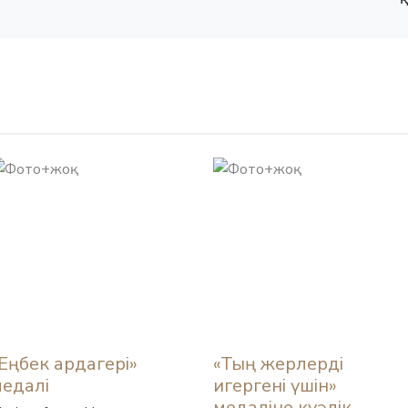
Еңбек ардагері»
«Тың жерлерді
едалі
игергені үшін»
медаліне куәлік