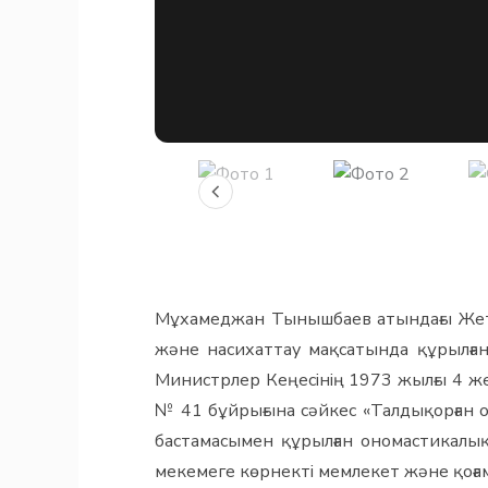
Мұхамеджан Тынышбаев атындағы Жетіс
және насихаттау мақсатында құрылға
Министрлер Кеңесінің 1973 жылғы 4 же
№ 41 бұйрығына сәйкес «Талдықорған
бастамасымен құрылған ономастикалық
мекемеге көрнекті мемлекет және қоғам 