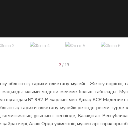
2
/ 13
у облыстық тарихи-өлкетану музейі - Жетісу өңірінің т
н маңызды ғылыми-мәдени мекеме болып табылады. Му
лтоқсандағы № 992-Р жарлығы мен Қазақ КСР Мәдениет м
 облыстық тарихи-өлкетану музейі» ретінде ресми түрд
 комиссияның ұсынысы негізінде, Қазақстан Республик
қайраткері, Алаш Орда үкіметінің мүшесі әрі төраға орын