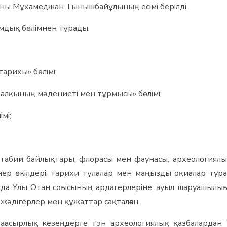
баны Мұхамеджан Тынышбайұлының есімі берілді.
мдық бөлімнен тұрады:
арихы» бөлімі;
 халқының мәдениеті мен тұрмысы» бөлімі;
мі;
 табиғи байлықтары, флорасы мен фаунасы, археологиялы
нер өкілдері, тарихи тұлғалар мен маңызды оқиғалар т
а Ұлы Отан соғысының ардагерлеріне, ауыл шаруашылығы
ды жәдігерлер мен құжаттар сақталған.
асырлық кезеңдерге тән археологиялық қазбалардан таб