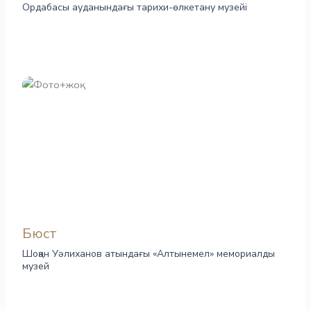
Ордабасы ауданындағы тарихи-өлкетану музейі
Бюст
Шоқан Уәлиханов атындағы «Алтынемел» мемориалды
музей