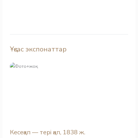
Ұқсас экспонаттар
Кесеқап — тері қап, 1838 ж.