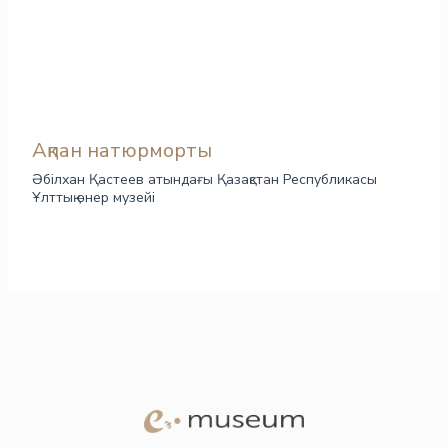
Ақпан натюрморты
Әбілхан Қастеев атындағы Қазақстан Республикасы
Ұлттық өнер музейі