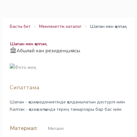
Skip
to
content
Басты бет
›
Мемлекеттік каталог
›
Шапан мен қалпақ
Шапан мен қалпақ
Абылай хан резиденциясы
Сипаттама
Шапан - қазақ мәдениетінде қолданылатын дәстүрлі киім.
Калпак - қазақ халқында терең тамырлары бар бас киім.
Материал:
Металл