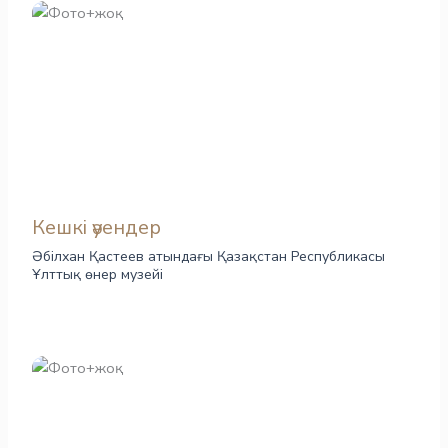
Кешкі әуендер
Әбілхан Қастеев атындағы Қазақстан Республикасы
Ұлттық өнер музейі