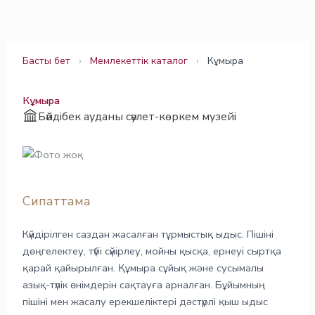
Skip
to
content
Басты бет
›
Мемлекеттік каталог
›
Кұмыра
Кұмыра
Бәйдібек ауданы сәулет-көркем музейі
Сипаттама
Күйдірілген саздан жасалған тұрмыстық ыдыс. Пішіні
дөңгелектеу, түбі сүйірлеу, мойны қысқа, ернеуі сыртқа
қарай қайырылған. Құмыра сұйық және сусымалы
азық-түлік өнімдерін сақтауға арналған. Бұйымның
пішіні мен жасалу ерекшеліктері дәстүрлі қыш ыдыс