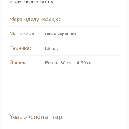
жасау өнерін көрсетеді.
Мерзімделу кезеңі:
ХІХ ғ.
Материал:
Глина
,
керамика
Техника:
Күйдіру
Өлшемі:
Биіктігі-80 см, ені-50 см.
Ұқсас экспонаттар