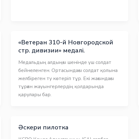
«Ветеран 310-й Новгородской
стр. дивизии» медалі.
Медальдың алдыңғы шенінде үш солдат
бейнеленген. Ортасындағы солдат қолына
желбіреген ту көтеріп тұр. Екі жағындағы
тұрған жауынгерлердің қолдарында
қарулары бар.
Әскери пилотка