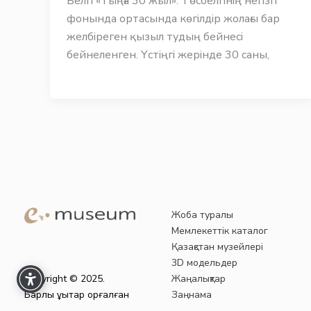
Белгі «Тыңға 30 жыл». Төсбелгінің негізгі
фонында ортасында көгілдір жолағы бар
желбіреген қызыл тудың бейнесі
бейнеленген. Үстіңгі жерінде 30 саны,
Жоба туралы
Мемлекеттік каталог
Қазақстан музейлері
3D модельдер
Copyright © 2025.
Жаңалықтар
Барлық құқықтар қорғалған
Заңнама