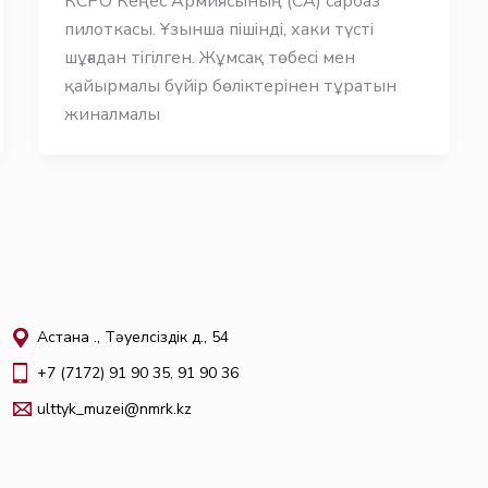
КСРО Кеңес Армиясының (СА) сарбаз
пилоткасы. Ұзынша пішінді, хаки түсті
шұғадан тігілген. Жұмсақ төбесі мен
қайырмалы бүйір бөліктерінен тұратын
жиналмалы
Астана қ., Тәуелсіздік д., 54
+7 (7172) 91 90 35, 91 90 36
ulttyk_muzei@nmrk.kz