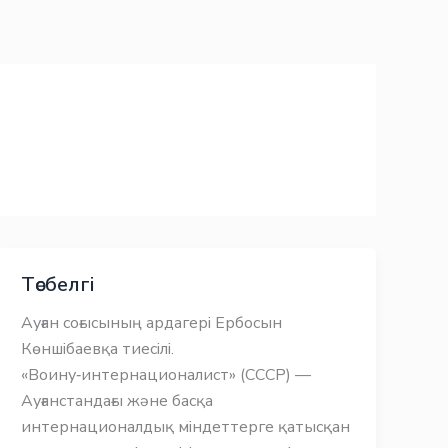
Төсбелгі
Ауған соғысының ардагері Ербосын
Көншібаевқа тиесілі.
«Воину‑интернационалист» (СССР) —
Ауғанстандағы және басқа
интернационалдық міндеттерге қатысқан