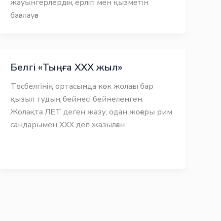
жауынгерлердің ерлігі мен қызметін
бағалауға
Белгі «Тыңға ХХХ жыл»
Төсбелгінің ортасында көк жолағы бар
қызыл тудың бейнесі бейнеленген.
Жолақта ЛЕТ деген жазу, одан жоғары рим
сандарымен ХХХ деп жазылған.