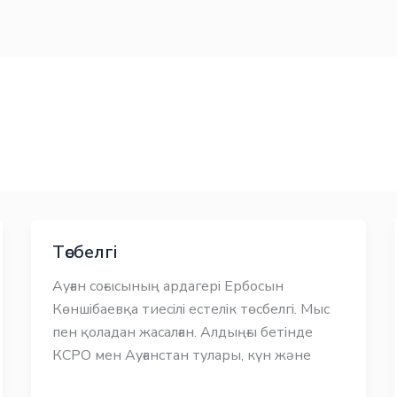
Төсбелгі
Ауған соғысының ардагері Ербосын
Көншібаевқа тиесілі естелік төсбелгі. Мыс
пен қоладан жасалған. Алдыңғы бетінде
КСРО мен Ауғанстан тулары, күн және