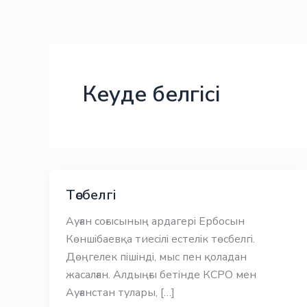
Skip
Заңнама
Заңнама
to
content
Кеуде белгісі
Төсбелгі
Ауған соғысының ардагері Ербосын
Көншібаевқа тиесілі естелік төсбелгі.
Дөңгелек пішінді, мыс пен қоладан
жасалған. Алдыңғы бетінде КСРО мен
Ауғанстан тулары, […]