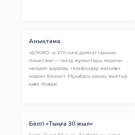
Анықтама
«БЛКЖО –ң ХҮІІ съезі делегаттарына».
Анықтама — съезд жұмыстары, мәдени-
көпшілік шаралар, телефондар жазылған
кішірек блокнот. Мұқабасы қалың, жылтыр
қағаз. Жоғарғы
Белгі «Тыңға 30 жыл»