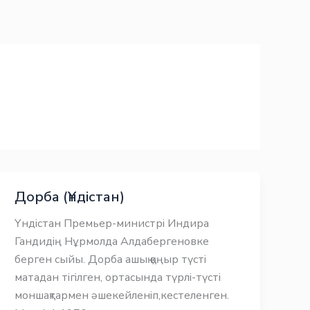
Дорба (Үндістан)
Үндістан Премьер-министрі Индира
Гандидің Нұрмолда Алдабергеновке
берген сыйы. Дорба ашық қоңыр түсті
матадан тігілген, ортасында түрлі-түсті
моншақтармен әшекейленіп,кестеленген.