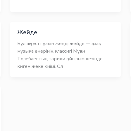
Жейде
Бұл ақ түсті, ұзын жеңді жейде — қазақ
музыка өнерінің классигі Мұқан
Төлебаевтың тарихи қойылым кезінде
киген жеке киімі. Ол