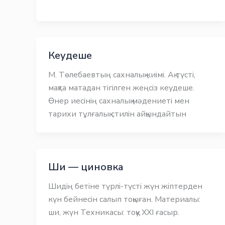
Кеудеше
М. Төлебаевтың сахналық киімі. Ақ түсті,
мақта матадан тігілген жеңсіз кеудеше.
Өнер иесінің сахналық мәдениеті мен
тарихи тұлғалық стилін айқындайтын
Ши — циновка
Шидің бетіне түрлі-түсті жүн жіптерден
күн бейнесін салып тоқыған. Материалы:
ши, жүн Техникасы: тоқу XXI ғасыр.