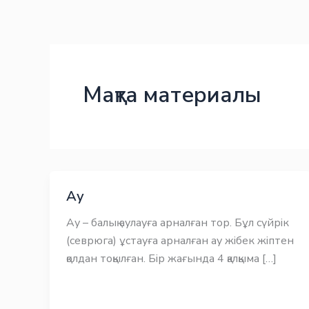
Skip
Заңнама
Заңнама
to
content
Мақта материалы
Ау
Ау – балық аулауға арналған тор. Бұл сүйрік
(севрюга) ұстауға арналған ау жібек жіптен
қолдан тоқылған. Бір жағында 4 қалқыма […]