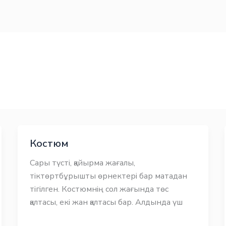
Костюм
Сары түсті, қайырма жағалы,
тіктөртбұрышты өрнектері бар матадан
тігілген. Костюмнің сол жағында төс
қалтасы, екі жан қалтасы бар. Алдында үш