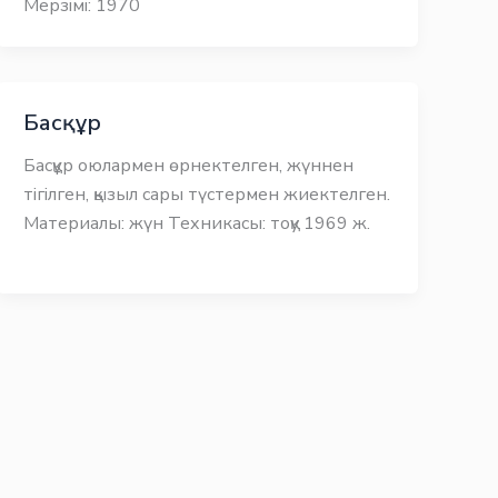
Мерзімі: 1970
Басқұр
Басқұр оюлармен өрнектелген, жүннен
тігілген, қызыл сары түстермен жиектелген.
Материалы: жүн Техникасы: тоқу 1969 ж.