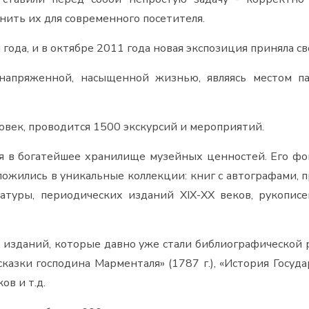
ить их для современного посетителя.
года, и в октябре 2011 года новая экспозиция приняла с
напряженной, насыщенной жизнью, являясь местом па
ловек, проводится 1500 экскурсий и мероприятий.
ся в богатейшее хранилище музейных ценностей. Его фо
ложились в уникальные коллекции: книг с автографами,
атуры, периодических изданий XIX-XX веков, рукопис
 изданий, которые давно уже стали библиографической р
 сказки господина Марменталя» (1787 г.), «История Госуд
ов и т.д.