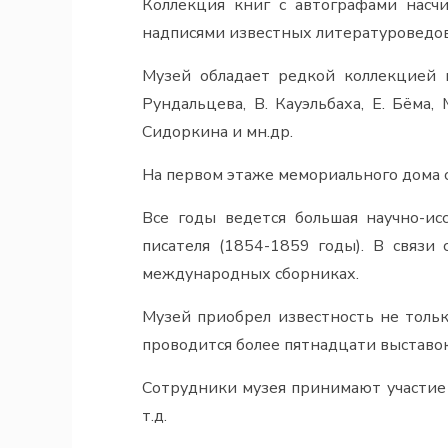
Коллекция книг с автографами насч
надписями известных литературоведов,
Музей обладает редкой коллекцией 
Рундальцева, В. Кауэльбаха, Е. Бёма, 
Сидоркина и мн.др.
На первом этаже мемориального дома с
Все годы ведется большая научно-ис
писателя (1854-1859 годы). В связи
международных сборниках.
Музей приобрел известность не толь
проводится более пятнадцати выставок
Сотрудники музея принимают участие
т.д.