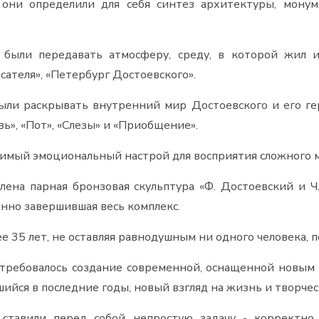
они определили для себя синтез архитектуры, монум
были передавать атмосферу, среду, в которой жил и
сателя», «Петербург Достоевского».
ли раскрывать внутренний мир Достоевского и его гер
ь», «Пот», «Слезы» и «Приобщение».
димый эмоциональный настрой для восприятия сложного 
лена парная бронзовая скульптура «Ф. Достоевский и Ч
нно завершившая весь комплекс.
е 35 лет, не оставляя равнодушным ни одного человека, 
 требовалось создание современной, оснащенной новым 
йся в последние годы, новый взгляд на жизнь и творчес
 ставили перед собой непростую задачу - корректно