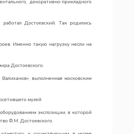
ентального, декоративно-прикладного
 работал Достоевский. Так родились
оев. Именно такую нагрузку несли на
мира Достоевского.
. Валиханов», выполненная московским
посетившего музей.
оборудованием экспозиции, в которой
тво Ф.М. Достоевского.
 отнестись к существующим в музее