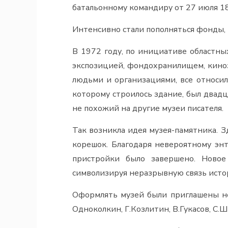
батальонному командиру от 27 июля 18
Интенсивно стали пополняться фонды, в
В 1972 году, по инициативе областны
экспозицией, фондохранилищем, кино
людьми и организациями, все относили
которому строилось здание, был двад
не похожий на другие музеи писателя.
Так возникла идея музея-памятника. 
корешок. Благодаря невероятному эн
пристройки было завершено. Ново
символизируя неразрывную связь исто
Оформлять музей были приглашены не
Одноколкин, Г.Козлитин, В.Гукасов, С.