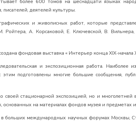
итывает более 600 томов на шеснадцати языках наро
 писателей, деятелей культуры.
графических и живописных работ, которые представле
М. Ройтера, А. Корсаковой, Е. Ключевской, В. Вильнера,
оздана фондовая выставка « Интерьер конца XIX-начала X
следовательская и экспозиционная работа. Наиболее 
 с этим подготовлены многие большие сообщения, пуб
ко своей стационарной экспозицией, но и многолетней 
, основанных на материалах фондов музея и предметах и
 в больших международных научных форумах Москвы, Ста