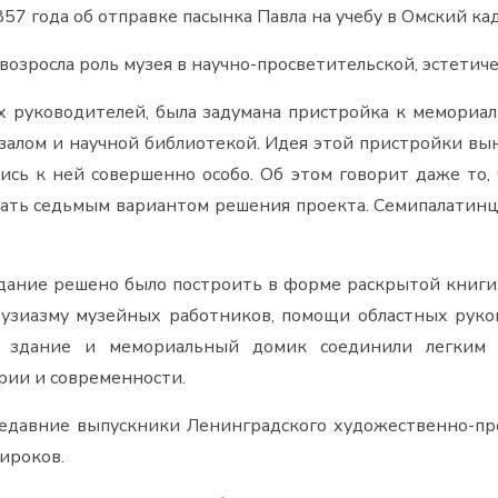
57 года об отправке пасынка Павла на учебу в Омский кад
озросла роль музея в научно-просветительской, эстетиче
х руководителей, была задумана пристройка к мемориа
залом и научной библиотекой. Идея этой пристройки вы
сь к ней совершенно особо. Об этом говорит даже то, 
цать седьмым вариантом решения проекта. Семипалатинц
Здание решено было построить в форме раскрытой книги:
тузиазму музейных работников, помощи областных руков
е здание и мемориальный домик соединили легким 
рии и современности.
давние выпускники Ленинградского художественно-пр
Широков.