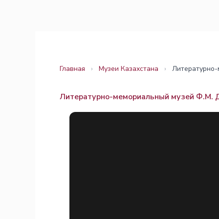
Перейти
Законодательство
Законодательство
к
содержимому
Главная
›
Музеи Казахстана
›
Литературно-
Литературно-мемориальный музей Ф.М. 