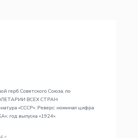
шой герб Советского Союза; по
РОЛЕТАРИИ ВСЕХ СТРАН
атура «СССР». Реверс: номинал цифра
А»; год выпуска «1924».
4 г.