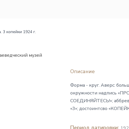
. 3 копейки 1924 г.
аеведческий музей
Описание
Форма - круг. Аверс: боль
окружности надпись «П
СОЕДИНЯЙТЕСЬ!»; аббреви
«3»; достоинтсво «КОПЕЙК
Период датировки:
192