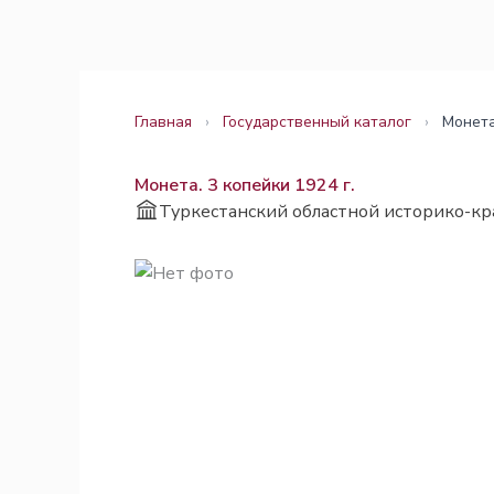
Перейти
Законодательство
Законодательство
к
содержимому
Главная
›
Государственный каталог
›
Монета
Монета. 3 копейки 1924 г.
Туркестанский областной историко-кр