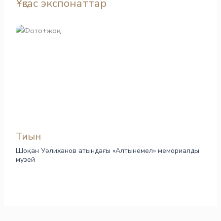
Ұқсас экспонаттар
Тиын
Шоқан Уәлиханов атындағы «Алтынемел» мемориалды
музей