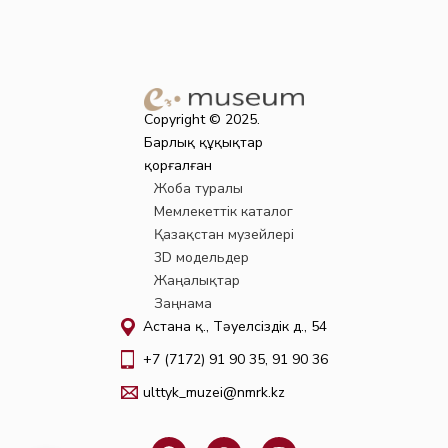
Copyright © 2025.
Барлық құқықтар
қорғалған
Жоба туралы
Мемлекеттік каталог
Қазақстан музейлері
3D модельдер
Жаңалықтар
Заңнама
Астана қ., Тәуелсіздік д., 54
+7 (7172) 91 90 35, 91 90 36
ulttyk_muzei@nmrk.kz
F
W
I