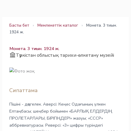
Skip
to
content
Басты бет
›
Мемлекеттік каталог
›
Монета. 3 тиын.
1924 ж.
Монета. 3 тиын. 1924 ж.
Түркістан облыстық тарихи-өлкетану музейі
Сипаттама
Пішіні - дөңгелек. Аверсі: Кеңес Одағының үлкен
Елтаңбасы; шеңбер бойымен «БАРЛЫҚ ЕЛДЕРДІҢ
ПРОЛЕТАРЛАРЫ, БІРІГІҢДЕР!» жазуы; «СССР»
аббревиатурасы. Реверсі: «3» цифры түріндегі