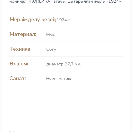
номинал; «КОПЕЙКА» атауы; шығарылған жылы «1924».
Мерзімделу кезеңі:
1924 г.
Материал:
Мыс
Техника:
Соғу
Өлшемі:
диаметр 27,7 мм.
Санат:
Нумизматика