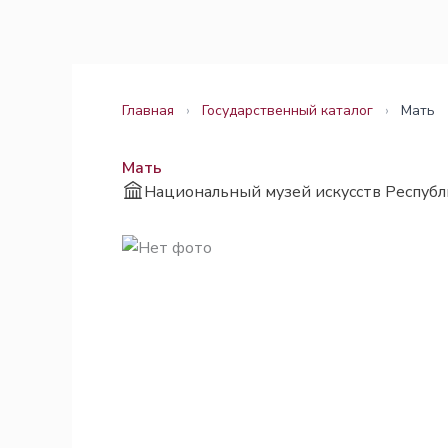
Перейти
Законодательство
Законодательство
к
содержимому
Главная
›
Государственный каталог
›
Мать
Мать
Национальный музей искусств Республ