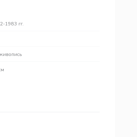
2-1983 гг.
 живопись
см