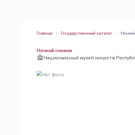
Перейти
Законодательство
Законодательство
к
содержимому
Главная
›
Государственный каталог
›
Ночно
Ночной снежок
Национальный музей искусств Республ