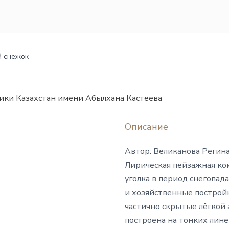
й снежок
ики Казахстан имени Абылхана Кастеева
Описание
Автор: Великанова Регин
Лирическая пейзажная ко
уголка в период снегопад
и хозяйственные постройк
частично скрытые лёгкой
построена на тонких лин