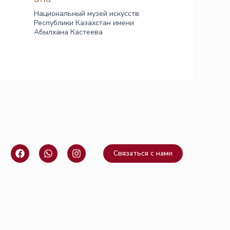
Национальный музей искусств
Республики Казахстан имени
Абылхана Кастеева
F
W
I
Связаться с нами
a
h
n
c
a
s
e
t
t
b
s
a
o
a
g
o
p
r
k
p
a
m