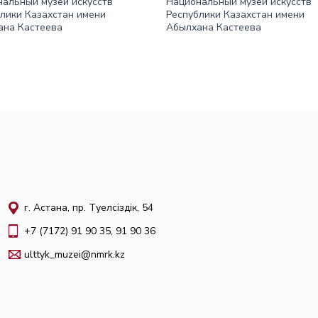
альный музей искусств
Национальный музей искусств
лики Казахстан имени
Республики Казахстан имени
ана Кастеева
Абылхана Кастеева
г. Астана, пр. Тәуелсіздік, 54
+7 (7172) 91 90 35, 91 90 36
ulttyk_muzei@nmrk.kz