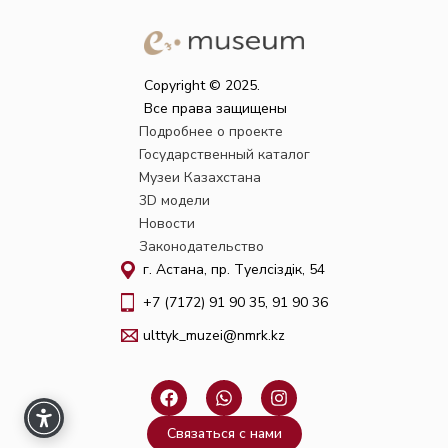
Copyright © 2025.
Все права защищены
Подробнее о проекте
Государственный каталог
Музеи Казахстана
3D модели
Новости
Законодательство
г. Астана, пр. Тәуелсіздік, 54
+7 (7172) 91 90 35, 91 90 36
ulttyk_muzei@nmrk.kz
F
W
I
a
h
n
c
a
s
Связаться с нами
e
t
t