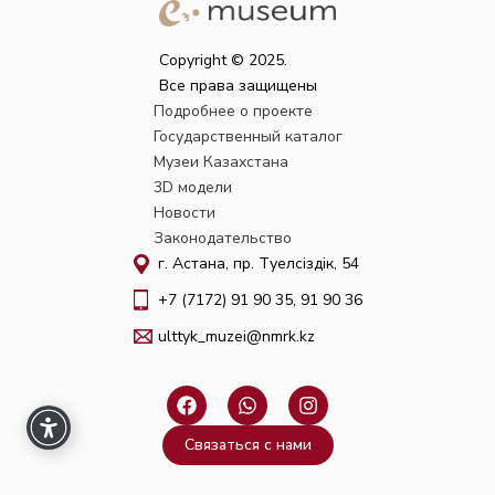
Copyright © 2025.
Все права защищены
Подробнее о проекте
Государственный каталог
Музеи Казахстана
3D модели
Новости
Законодательство
г. Астана, пр. Тәуелсіздік, 54
+7 (7172) 91 90 35, 91 90 36
ulttyk_muzei@nmrk.kz
F
W
I
a
h
n
c
a
s
Связаться с нами
e
t
t
b
s
a
o
a
g