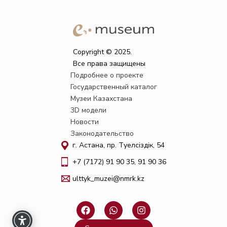
Copyright © 2025.
Все права защищены
Подробнее о проекте
Государственный каталог
Музеи Казахстана
3D модели
Новости
Законодательство
г. Астана, пр. Тәуелсіздік, 54
+7 (7172) 91 90 35, 91 90 36
ulttyk_muzei@nmrk.kz
F
W
I
a
h
n
c
a
s