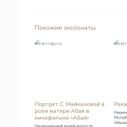
Похожие экспонаты
Портрет С. Майкановой в
Река
роли матери Абая в
Национ
кинофильме «Абай»
Респуб
Абылх
Национальный музей искусств