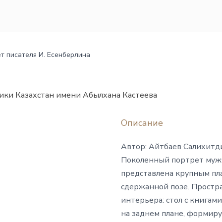
т писателя И. Есенберлина
ики Казахстан имени Абылхана Кастеева
Описание
Автор: Айтбаев Салихитд
Поколенный портрет мужч
представлена крупным пла
сдержанной позе. Простр
интерьера: стол с книгам
на заднем плане, формир