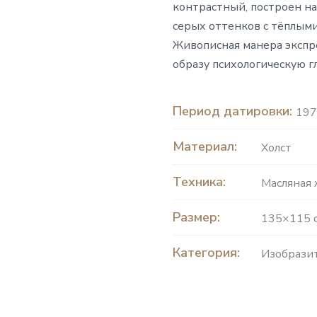
контрастный, построен на
серых оттенков с тёплым
Живописная манера экспр
образу психологическую г
Период датировки:
197
Материал:
Холст
Техника:
Масляная
Размер:
135×115 
Категория:
Изобразит