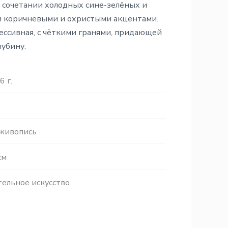
 сочетании холодных сине-зелёных и
и коричневыми и охристыми акцентами.
ессивная, с чёткими гранями, придающей
лубину.
6 г.
 живопись
см
ельное искусство