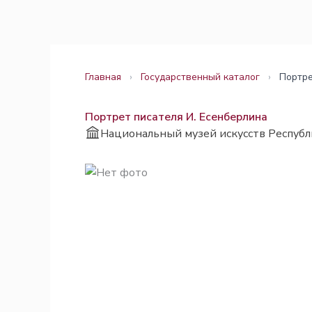
Перейти
Законодательство
Законодательство
к
содержимому
Главная
›
Государственный каталог
›
Портре
Портрет писателя И. Есенберлина
Национальный музей искусств Республ