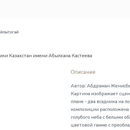
айлытогай
ики Казахстан имени Абылхана Кастеева
Описание
Автор: Абдраман Женисбе
Картина изображает сцен
плане - два всадника на л
композиции расположена 
голубого неба с белыми об
цветовой гамме с преобла