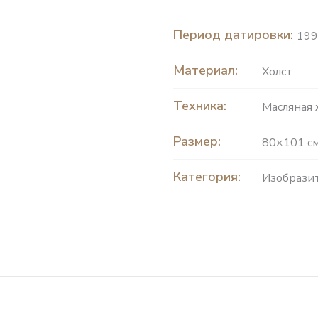
Период датировки:
199
Материал:
Холст
Техника:
Масляная
Размер:
80×101 с
Категория:
Изобразит