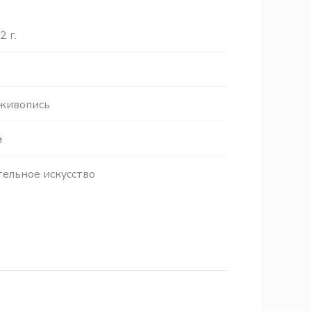
2 г.
 живопись
м
ельное искусство