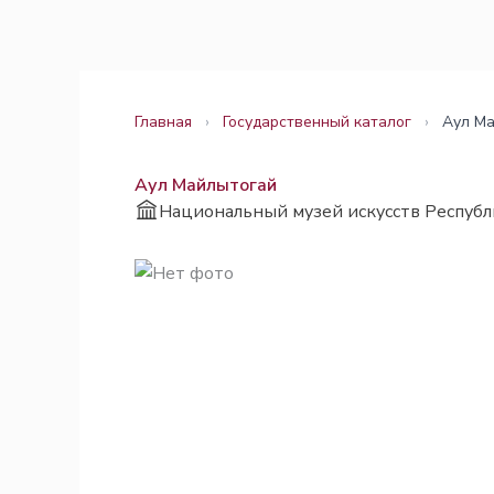
Перейти
Законодательство
Законодательство
к
содержимому
Главная
›
Государственный каталог
›
Аул М
Аул Майлытогай
Национальный музей искусств Республ