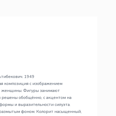
Атибекович. 1949
ая композиция с изображением
и женщины. Фигуры занимают
 решены обобщённо, с акцентом на
формы и выразительности силуэта.
с размытым фоном. Колорит насыщенный,