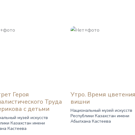
рет Героя
Утро. Время цветени
алистического Труда
вишни
ерикова с детьми
Национальный музей искусств
Республики Казахстан имени
альный музей искусств
Абылхана Кастеева
лики Казахстан имени
ана Кастеева