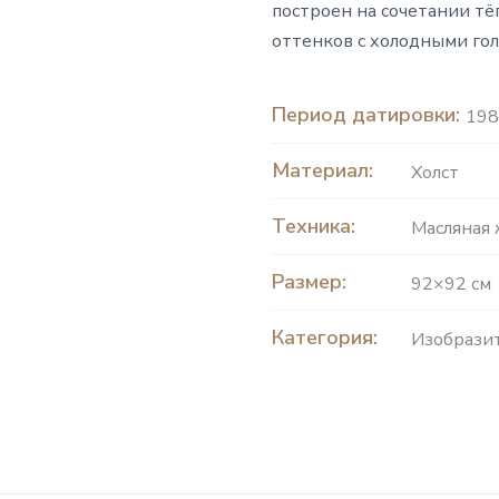
построен на сочетании т
оттенков с холодными го
Период датировки:
198
Материал:
Холст
Техника:
Масляная
Размер:
92×92 см
Категория:
Изобразит