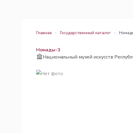
Перейти
Законодательство
Законодательство
к
содержимому
Главная
›
Государственный каталог
›
Номад
Номады-3
Национальный музей искусств Республ