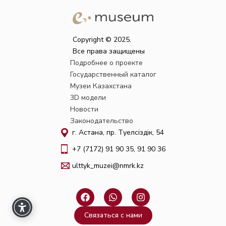
Copyright © 2025.
Все права защищены
Подробнее о проекте
Государственный каталог
Музеи Казахстана
3D модели
Новости
Законодательство
г. Астана, пр. Тәуелсіздік, 54
+7 (7172) 91 90 35, 91 90 36
ulttyk_muzei@nmrk.kz
F
W
I
a
h
n
c
a
s
Связаться с нами
e
t
t