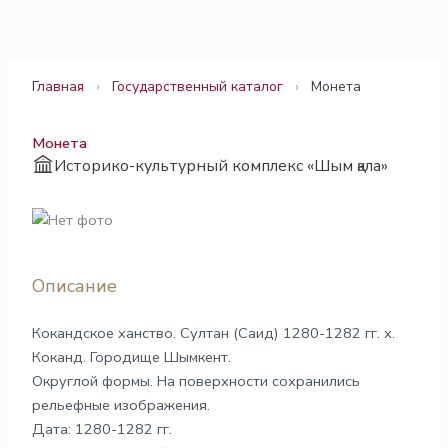
Перейти
к
содержимому
Главная
›
Государственный каталог
›
Монета
Монета
Историко-культурный комплекс «Шым қала»
Описание
Кокандское ханство. Султан (Саид) 1280-1282 гг. х.
Коканд. Городище Шымкент.
Округлой формы. На поверхности сохранились
рельефные изображения.
Дата: 1280-1282 гг.