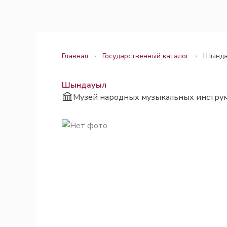
Перейти
Законодательство
Законодательство
к
содержимому
Главная
›
Государственный каталог
›
Шында
Шындауыл
Музей народных музыкальных инстру