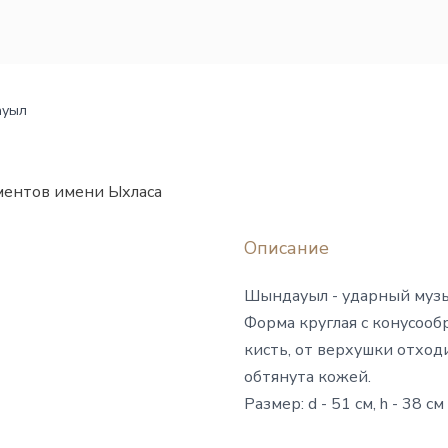
уыл
ментов имени Ыхласа
Описание
Шындауыл - ударный музы
Форма круглая с конусооб
кисть, от верхушки отход
обтянута кожей.
Размер: d - 51 см, h - 38 см