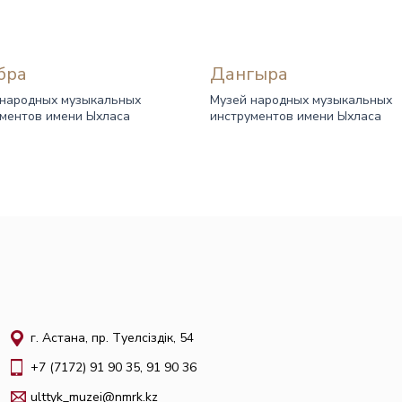
бра
Дангыра
 народных музыкальных
Музей народных музыкальных
ментов имени Ыхласа
инструментов имени Ыхласа
г. Астана, пр. Тәуелсіздік, 54
+7 (7172) 91 90 35, 91 90 36
ulttyk_muzei@nmrk.kz