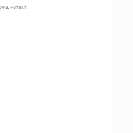
ожа
,
металл