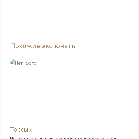
Похожие экспонаты
Торсык
Историко-краеведческий музей имени Мұхамеджан