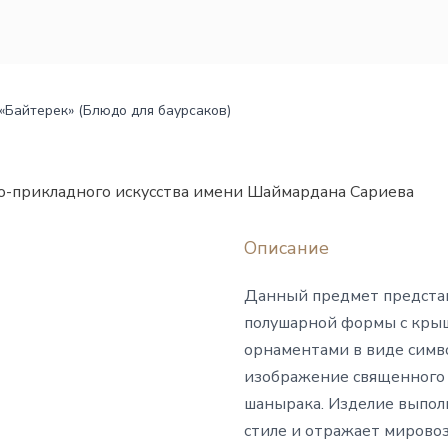
«Байтерек» (Блюдо для баурсаков)
о-прикладного искусства имени Шаймардана Сариева
Описание
Данный предмет представ
полушарной формы с крыш
орнаментами в виде симво
изображение священного д
шанырака. Изделие выпо
стиле и отражает мировоз