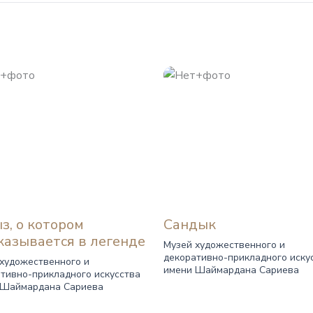
з, о котором
Сандык
казывается в легенде
Музей художественного и
декоративно-прикладного иску
художественного и
имени Шаймардана Сариева
тивно-прикладного искусства
 Шаймардана Сариева