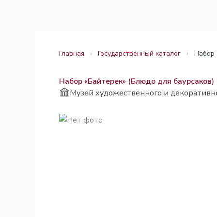
Перейти
Законодательство
Законодательство
к
содержимому
Главная
›
Государственный каталог
›
Набор 
Набор «Байтерек» (Блюдо для баурсаков)
Музей художественного и декоративн