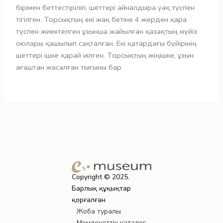
бірімен беттестіріліп, шеттері айналдыра уақ түспен
тігілген. Торсықтың екі жақ бетіне 4 жерден қара
түспен жиектелген ұзынша жайылған қазақтың мүйіз
оюлары қашылып сақталған. Екі қатардағы бүйірінің
шеттері ішке қарай иілген. Торсықтың жіңішке, ұзын
ағаштан жасалған тығыны бар.
Copyright © 2025.
Барлық құқықтар
қорғалған
Жоба туралы
Мемлекеттік каталог