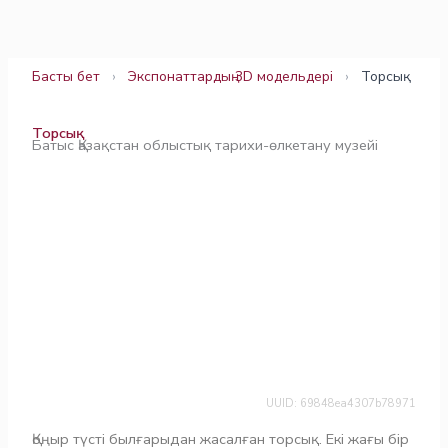
Skip
to
content
Басты бет
›
Экспонаттардың 3D модельдері
›
Торсық
Торсық
Батыс Қазақстан облыстық тарихи-өлкетану музейі
UUID: 69848ea4307b78971
Қоңыр түсті былғарыдан жасалған торсық. Екі жағы бір