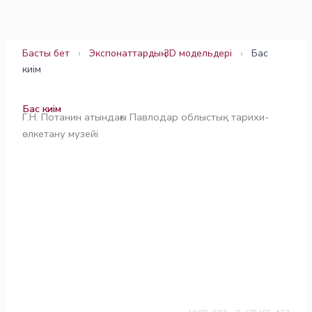
Skip
to
content
Басты бет
›
Экспонаттардың 3D модельдері
›
Бас
киім
Бас киім
Г.Н. Потанин атындағы Павлодар облыстық тарихи-
өлкетану музейі