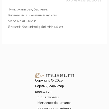
UUID: 697ca3af38d65c423
Күміс жапырақ бас киім.
Қазанның 25 жылдығы ауылы
Мерзімі: ХIII-ХIV ғғ.
Өлшемі: бас киімнің биіктігі: 44 см.
Copyright © 2025.
Барлық құқықтар
қорғалған
Жоба туралы
Мемлекеттік каталог
Қазақстан музейлері